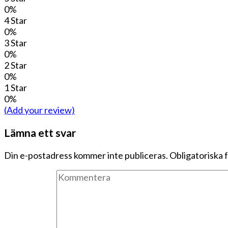
0%
4 Star
0%
3 Star
0%
2 Star
0%
1 Star
0%
(Add your review)
Lämna ett svar
Din e-postadress kommer inte publiceras.
Obligatoriska 