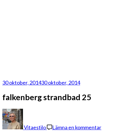
30 oktober, 2014
30 oktober, 2014
falkenberg strandbad 25
på
falkenberg
strandbad
Vitaestilo
Lämna en kommentar
25