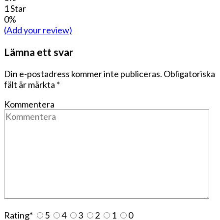
1 Star
0%
(Add your review)
Lämna ett svar
Din e-postadress kommer inte publiceras.
Obligatoriska
fält är märkta
*
Kommentera
Rating
*
5
4
3
2
1
0