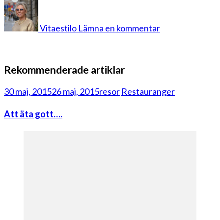
på
dagens
2
Vitaestilo
Lämna en kommentar
Rekommenderade artiklar
30 maj, 2015
26 maj, 2015
resor
Restauranger
Att äta gott….