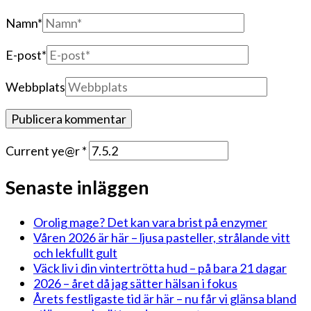
Namn
*
E-post
*
Webbplats
Current ye@r
*
Senaste inläggen
Orolig mage? Det kan vara brist på enzymer
Våren 2026 är här – ljusa pasteller, strålande vitt
och lekfullt gult
Väck liv i din vintertrötta hud – på bara 21 dagar
2026 – året då jag sätter hälsan i fokus
Årets festligaste tid är här – nu får vi glänsa bland