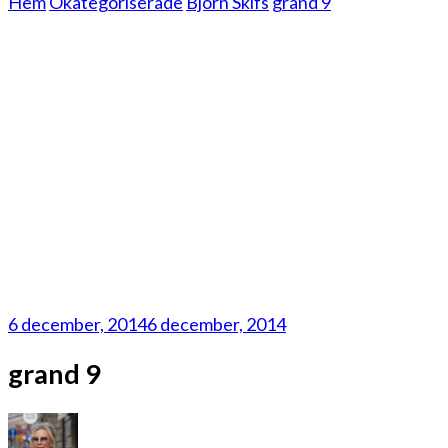
Hem
Okategoriserade
Björn Skifs
grand 9
6 december, 2014
6 december, 2014
grand 9
på
grand