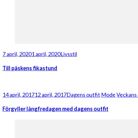
7 april, 2020
1 april, 2020
Livsstil
Till påskens fikastund
14 april, 2017
12 april, 2017
Dagens outfit
Mode
Veckans 
Förgyller långfredagen med dagens outfit