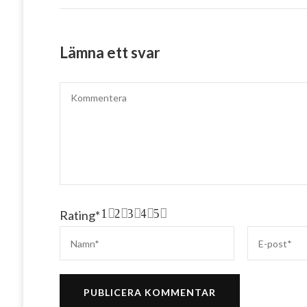
Lämna ett svar
1
2
3
4
5
Rating
*