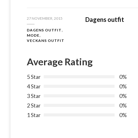
Dagens outfit
27 NOVEMBER, 2015
DAGENS OUTFIT
MODE
VECKANS OUTFIT
Average Rating
5 Star
0%
4 Star
0%
3 Star
0%
2 Star
0%
1 Star
0%