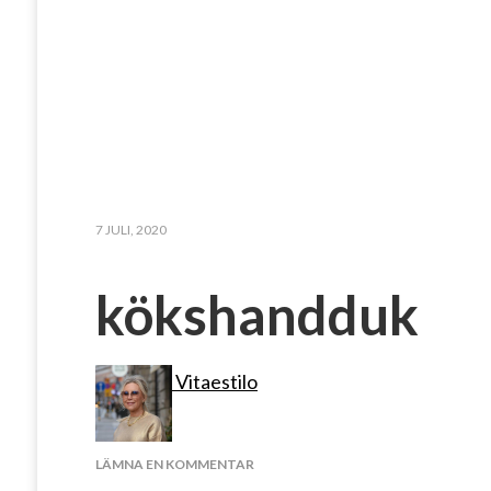
7 JULI, 2020
kökshandduk
Vitaestilo
PÅ
LÄMNA EN KOMMENTAR
KÖKSHANDDUK