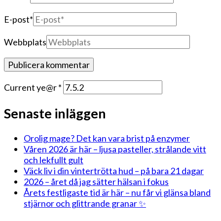
E-post
*
Webbplats
Current ye@r
*
Senaste inläggen
Orolig mage? Det kan vara brist på enzymer
Våren 2026 är här – ljusa pasteller, strålande vitt
och lekfullt gult
Väck liv i din vintertrötta hud – på bara 21 dagar
2026 – året då jag sätter hälsan i fokus
Årets festligaste tid är här – nu får vi glänsa bland
stjärnor och glittrande granar ✨