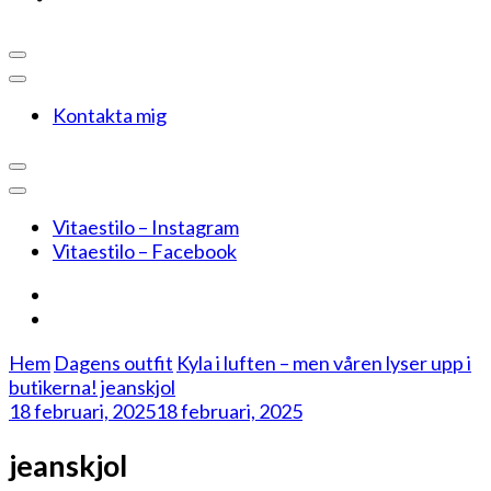
Kontakta mig
Vitaestilo – Instagram
Vitaestilo – Facebook
Hem
Dagens outfit
Kyla i luften – men våren lyser upp i
butikerna!
jeanskjol
18 februari, 2025
18 februari, 2025
jeanskjol