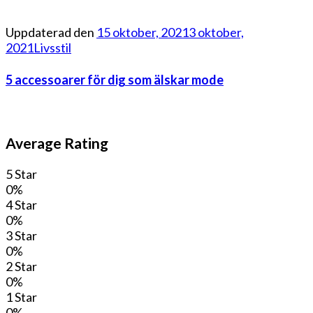
Uppdaterad den
15 oktober, 2021
3 oktober,
2021
Livsstil
5 accessoarer för dig som älskar mode
Average Rating
5 Star
0%
4 Star
0%
3 Star
0%
2 Star
0%
1 Star
0%