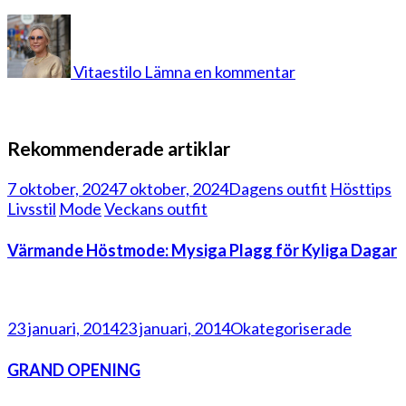
på
jeanskjol
Vitaestilo
Lämna en kommentar
Rekommenderade artiklar
7 oktober, 2024
7 oktober, 2024
Dagens outfit
Hösttips
Livsstil
Mode
Veckans outfit
Värmande Höstmode: Mysiga Plagg för Kyliga Dagar
23 januari, 2014
23 januari, 2014
Okategoriserade
GRAND OPENING