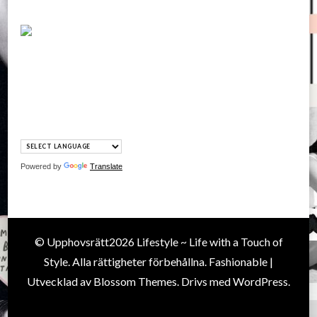
Powered by
Translate
© Upphovsrätt2026
Lifestyle ~ Life with a Touch of
Style
. Alla rättigheter förbehållna.
Fashionable |
Utvecklad av
Blossom Themes
. Drivs med
WordPress
.