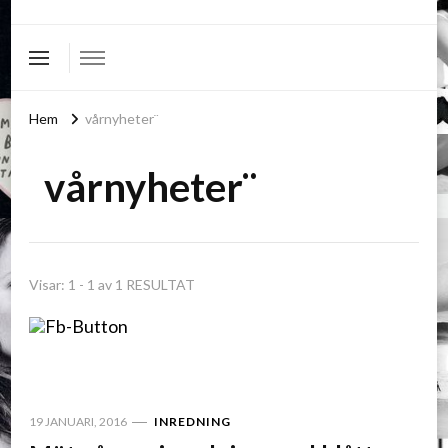
Hem
vårnyheter¨
vårnyheter¨
Visar: 1 - 1 av 1 RESULTAT
19 JANUARI, 2016
INREDNING