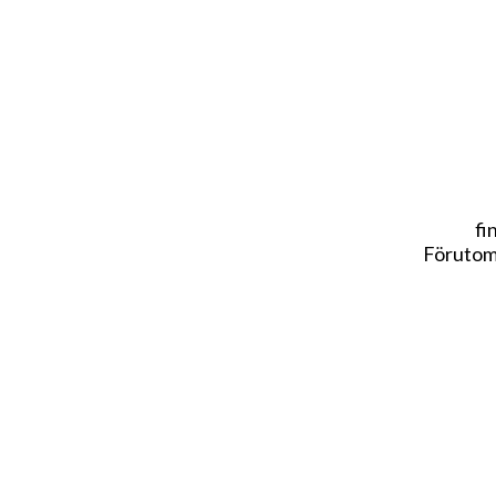
fi
Förutom 