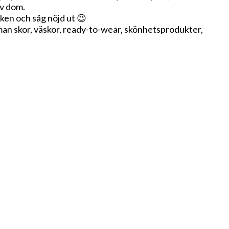
av dom.
iken och såg nöjd ut 😉
an skor, väskor, ready-to-wear, skönhetsprodukter,