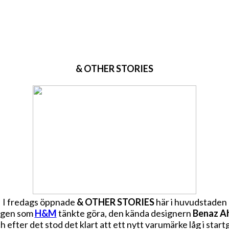
& OTHER STORIES
I fredags öppnade
& OTHER STORIES
här i huvudstaden
ingen som
H&M
tänkte göra, den kända designern
Benaz A
h efter det stod det klart att ett nytt varumärke låg i star