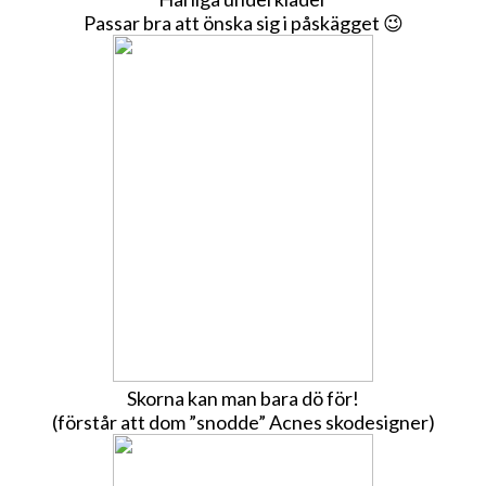
Passar bra att önska sig i påskägget 😉
Skorna kan man bara dö för!
(förstår att dom ”snodde” Acnes skodesigner)