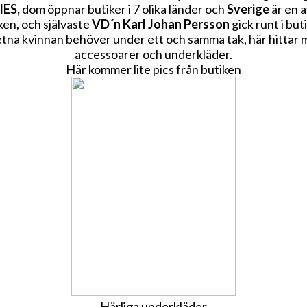
IES,
dom öppnar butiker i 7 olika länder och
Sverige
är en 
ken, och självaste
VD´n Karl Johan Persson
gick runt i but
na kvinnan behöver under ett och samma tak, här hittar m
accessoarer och underkläder.
Här kommer lite pics från butiken
Härliga underkläder