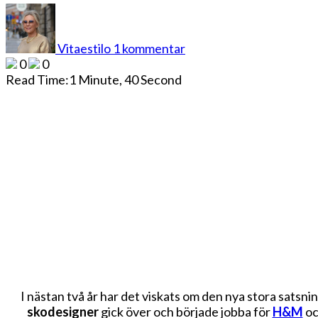
till
&
OTHER
Vitaestilo
1 kommentar
STORIES
0
0
Read Time:
1 Minute, 40 Second
I nästan två år har det viskats om den nya stora satsn
skodesigner
gick över och började jobba för
H&M
oc