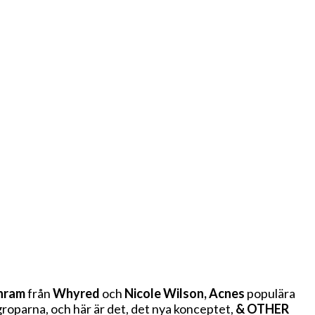
hram
från
Whyred
och
Nicole Wilson, Acnes
populära
tgroparna, och här är det, det nya konceptet,
& OTHER