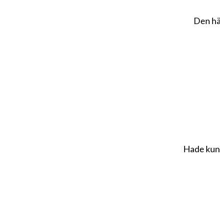
Den hä
Hade kunn