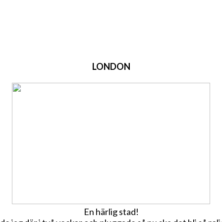
LONDON
En härlig stad!