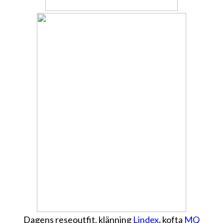
Dagens reseoutfit, klänning
Lindex
,
kofta
MQ