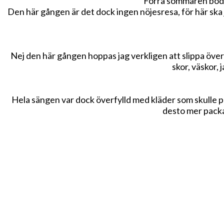
Förra sommaren bodde 
Den här gången är det dock ingen nöjesresa, för här ska 
Nej den här gången hoppas jag verkligen att slippa övervi
skor, väskor, 
Hela sängen var dock överfylld med kläder som skulle pac
desto mer packar