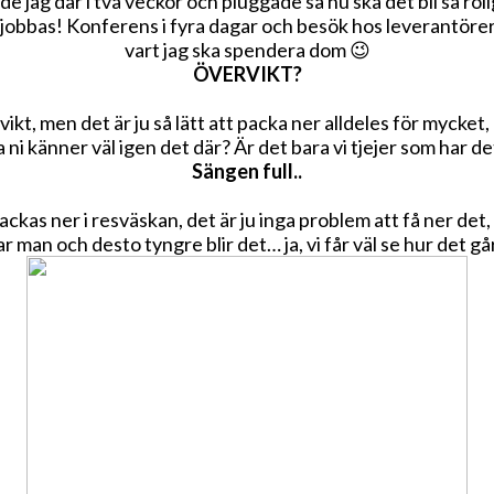
jag där i två veckor och pluggade så nu ska det bli så roli
jobbas! Konferens i fyra dagar och besök hos leverantörer
vart jag ska spendera dom 😉
ÖVERVIKT?
kt, men det är ju så lätt att packa ner alldeles för mycket,
ja ni känner väl igen det där? Är det bara vi tjejer som har 
Sängen full..
kas ner i resväskan, det är ju inga problem att få ner det, 
 man och desto tyngre blir det… ja, vi får väl se hur det gå