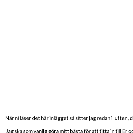
När ni läser det här inlägget så sitter jag redan i lufte
Jag ska som vanlig göra mitt bästa för att titta in till E