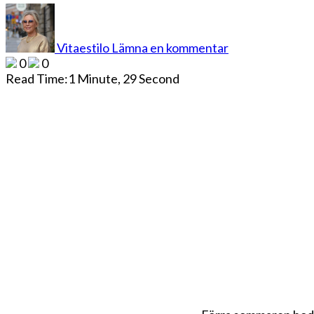
på
LONDON
CALLING
Vitaestilo
Lämna en kommentar
0
0
Read Time:
1 Minute, 29 Second