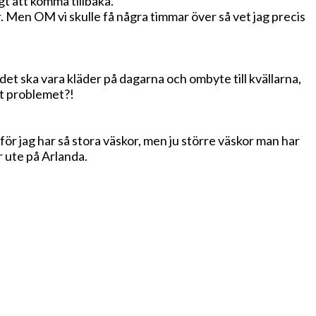
gt att komma tillbaka.
. Men OM vi skulle få några timmar över så vet jag precis
 det ska vara kläder på dagarna och ombyte till kvällarna,
det problemet?!
för jag har så stora väskor, men ju större väskor man har
r ute på Arlanda.