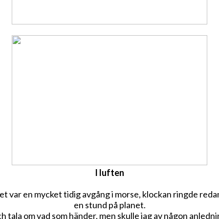
I luften
n, det var en mycket tidig avgång i morse, klockan ringde r
en stund på planet.
r och tala om vad som händer, men skulle jag av någon anledni