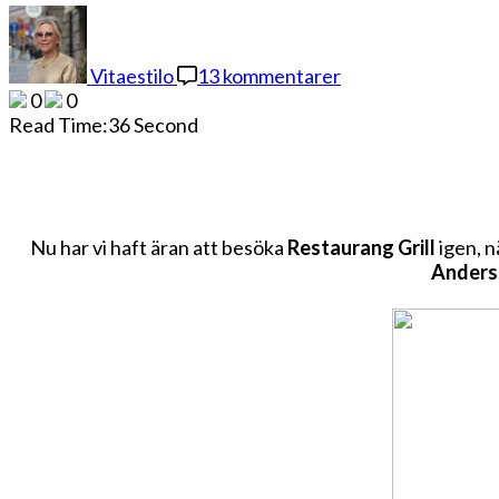
till
DET
GRILLAS
Vitaestilo
13 kommentarer
PÅ
0
0
GRILL
Read Time:
36 Second
Nu har vi haft äran att besöka
Restaurang Grill
igen, n
Anders