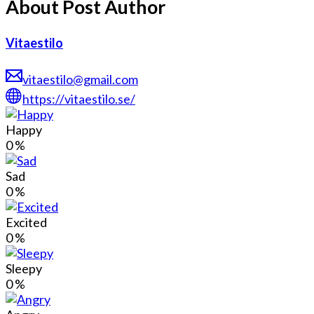
About Post Author
Vitaestilo
vitaestilo@gmail.com
https://vitaestilo.se/
Happy
0
%
Sad
0
%
Excited
0
%
Sleepy
0
%