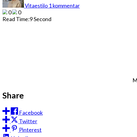
FÅR
Vitaestilo
1 kommentar
NJUTA
0
0
AV
Read Time:
9 Second
EASTER
M
Share
Facebook
Twitter
Pinterest