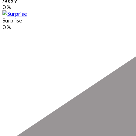
Angry
0
%
Surprise
0
%