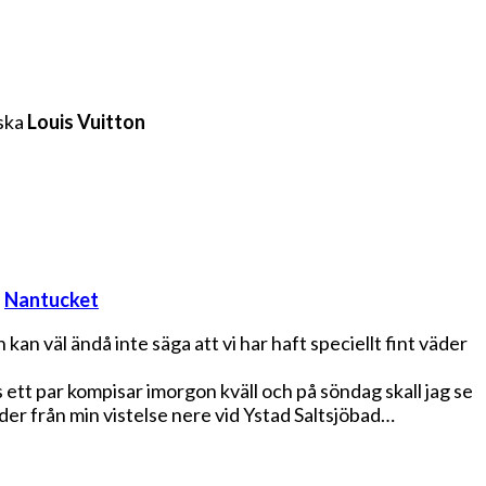
ska
Louis Vuitton
H
Nantucket
an väl ändå inte säga att vi har haft speciellt fint väder
hos ett par kompisar imorgon kväll och på söndag skall jag se
lder från min vistelse nere vid Ystad Saltsjöbad…