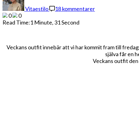
OUTFIT
Vitaestilo
18 kommentarer
–
0
0
STYLE
Read Time:
1 Minute, 31 Second
OF
THE
WEEK
Veckans outfit innebär att vi har kommit fram till fredag,
själva får en h
Veckans outfit den