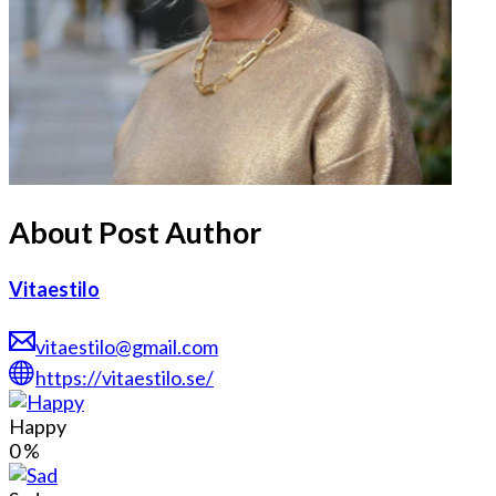
About Post Author
Vitaestilo
vitaestilo@gmail.com
https://vitaestilo.se/
Happy
0
%