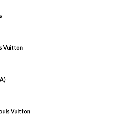
s
s Vuitton
EA)
ouis Vuitton