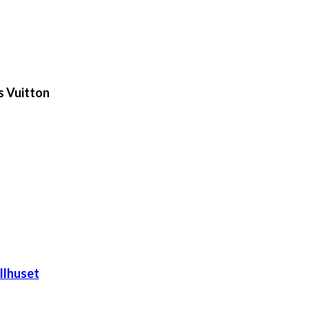
s Vuitton
llhuset