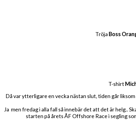
Tröja
Boss Oran
T-shirt
Mic
Då var ytterligare en vecka nästan slut, tiden går liksom
Ja men fredag i alla fall så innebär det att det är helg.. S
starten på årets ÅF Offshore Race i segling som 