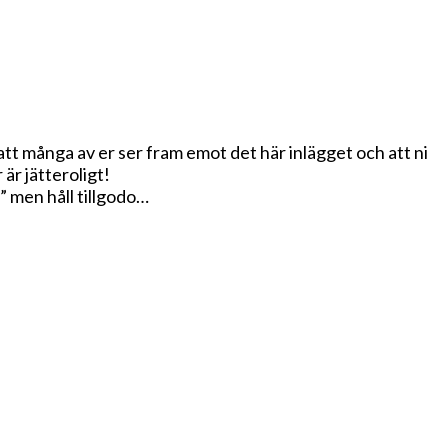
t att många av er ser fram emot det här inlägget och att ni
 är jätteroligt!
 men håll tillgodo…