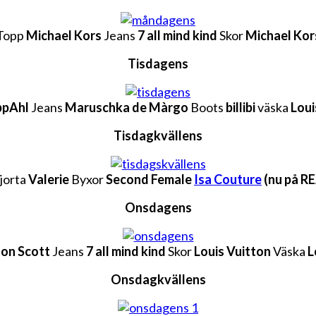
Topp
Michael Kors
Jeans
7 all mind kind
Skor
Michael Kor
Tisdagens
ppAhl
Jeans
Maruschka de Màrgo
Boots
billibi
väska
Loui
Tisdagkvällens
jorta
Valerie
Byxor
Second Female
Isa Couture
(nu på R
Onsdagens
on Scott
Jeans
7 all mind kind
Skor
Louis Vuitton
Väska
L
Onsdagkvällens