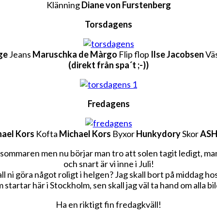
Klänning
Diane von Furstenberg
Torsdagens
ge
Jeans
Maruschka de Màrgo
Flip flop
Ilse Jacobsen
Vä
(direkt från spa´t ;-))
Fredagens
hael Kors
Kofta
Michael Kors
Byxor
Hunkydory
Skor
AS
 sommaren men nu börjar man tro att solen tagit ledigt, man k
och snart är vi inne i Juli!
kall ni göra något roligt i helgen? Jag skall bort på middag 
startar här i Stockholm, sen skall jag väl ta hand om alla bi
Ha en riktigt fin fredagkväll!