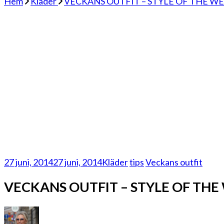
Hem
Kläder
VECKANS OUTFIT – STYLE OF THE W
27 juni, 2014
27 juni, 2014
Kläder
tips
Veckans outfit
VECKANS OUTFIT – STYLE OF THE
till
VECKANS