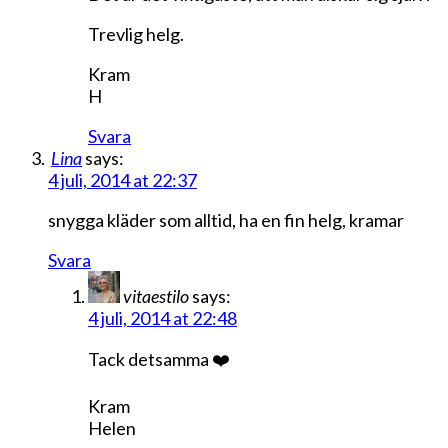
Trevlig helg.
Kram
H
Svara
Lina
says:
4 juli, 2014 at 22:37
snygga kläder som alltid, ha en fin helg, kramar
Svara
vitaestilo
says:
4 juli, 2014 at 22:48
Tack detsamma ❤️
Kram
Helen