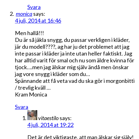
Svara
monica
says:
4 juli, 2014 at 16:46
Men hallå!!!
Du är så jäkla snygg, du passar verkligen i kläder,
jär du modell????, ag har ju det problemet att jag
inte passar i kläder ja inte utan heller faktiskt. Jag
har alltid varit för smal och nu som äldre kvinna för
tjock….men jag älskar mig själv ändå men önskar
jag vore snygg i kläder som du…
Spännande att få veta vad du ska gör i morgonbitti
/ trevlig kväll …
Kram Monica
Svara
vitaestilo
says:
4 juli, 2014 at 19:22
Det är det viktigaste, att man älskar sig själv!