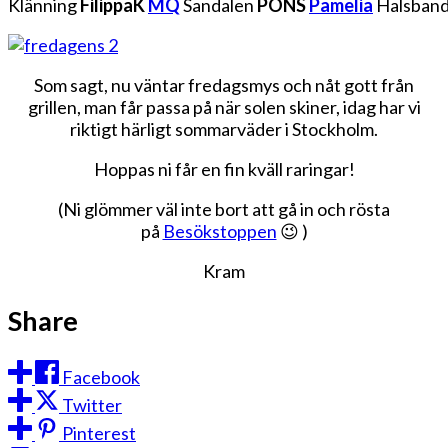
Klänning
FilippaK
MQ
Sandalen
PONS
Pamelia
Halsban
Som sagt, nu väntar fredagsmys och nåt gott från
grillen, man får passa på när solen skiner, idag har vi
riktigt härligt sommarväder i Stockholm.
Hoppas ni får en fin kväll raringar!
(Ni glömmer väl inte bort att gå in och rösta
på
Besökstoppen
😉 )
Kram
Share
Facebook
Twitter
Pinterest