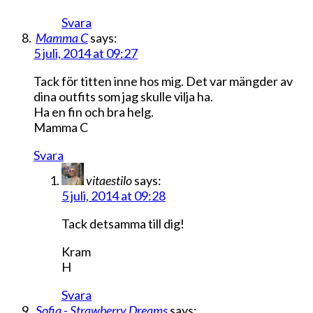
Svara
Mamma C
says:
5 juli, 2014 at 09:27
Tack för titten inne hos mig. Det var mängder av
dina outfits som jag skulle vilja ha.
Ha en fin och bra helg.
Mamma C
Svara
vitaestilo
says:
5 juli, 2014 at 09:28
Tack detsamma till dig!
Kram
H
Svara
Sofia - Strawberry Dreams
says: