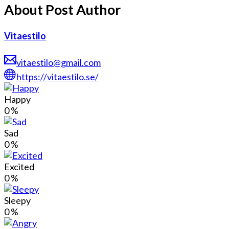
About Post Author
Vitaestilo
vitaestilo@gmail.com
https://vitaestilo.se/
Happy
0
%
Sad
0
%
Excited
0
%
Sleepy
0
%