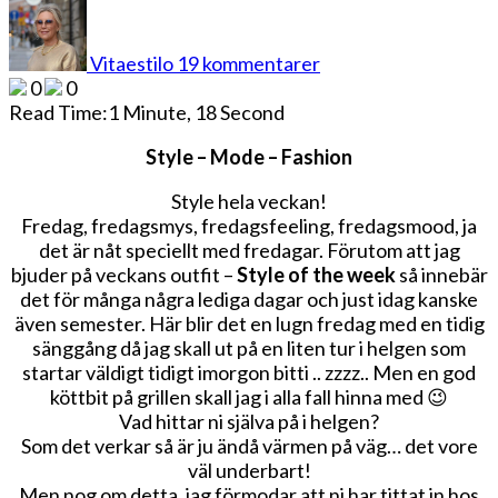
till
Style
of
Vitaestilo
19 kommentarer
the
0
0
week
Read Time:
1 Minute, 18 Second
Style – Mode – Fashion
Style hela veckan!
Fredag, fredagsmys, fredagsfeeling, fredagsmood, ja
det är nåt speciellt med fredagar. Förutom att jag
bjuder på veckans outfit –
Style of the week
så innebär
det för många några lediga dagar och just idag kanske
även semester. Här blir det en lugn fredag med en tidig
sänggång då jag skall ut på en liten tur i helgen som
startar väldigt tidigt imorgon bitti .. zzzz.. Men en god
köttbit på grillen skall jag i alla fall hinna med 😉
Vad hittar ni själva på i helgen?
Som det verkar så är ju ändå värmen på väg… det vore
väl underbart!
Men nog om detta, jag förmodar att ni har tittat in hos