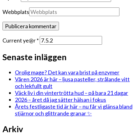
Webbplats
Current ye@r
*
Senaste inläggen
Orolig mage? Det kan vara brist på enzymer
Våren 2026 är här – ljusa pasteller, strålande vitt
och lekfullt gult
Väck liv i din vintertrötta hud – på bara 21 dagar
2026 – året då jag sätter hälsan i fokus
Årets festligaste tid är här – nu får vi glänsa bland
stjärnor och glittrande granar ✨
Arkiv