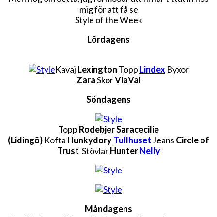
mig för att få se
Style of the Week
Lördagens
Kavaj
Lexington
Topp
Lindex
Byxor
Zara
Skor
ViaVai
Söndagens
Topp
Rodebjer Saracecilie
(Lidingö)
Kofta
Hunkydory
Tullhuset
Jeans
Circle of
Trust
Stövlar
Hunter
Nelly
Måndagens