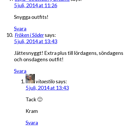
5 juli, 2014 at 11:26
Snygga outfits!
Svara
Fröken i Söder
says:
5 juli, 2014 at 13:43
Jättesnyggt! Extra plus till lördagens, söndagens
och onsdagens outfit!
Svara
vitaestilo
says:
5 juli, 2014 at 13:43
Tack 🙂
Kram
Svara