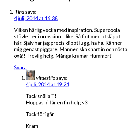
Tina
says:
4 juli, 2014 at 16:38
Vilken härlig vecka med inspiration. Supercoola
stövletter i ormskinn. I like. Så fint med utsläppt
hår. Själv har jag precis klippt lugg, ha ha. Känner
mig genast piggare. Mannen ska snart in och rösta
oxå!! Trevlig helg. Många kramar Hummerti
Svara
vitaestilo
says:
4 juli, 2014 at 19:21
Tack snälla T!
Hoppas ni får en fin helg <3
Tack för igår!
Kram