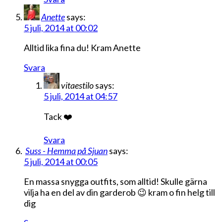
Anette
says:
5 juli, 2014 at 00:02
Alltid lika fina du! Kram Anette
Svara
vitaestilo
says:
5 juli, 2014 at 04:57
Tack ❤️
Svara
Suss - Hemma på Sjuan
says:
5 juli, 2014 at 00:05
En massa snygga outfits, som alltid! Skulle gärna
vilja ha en del av din garderob 😉 kram o fin helg till
dig