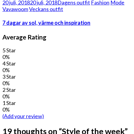
20 juli, 2018
20 juli, 2018
Dagens outfit
Fashion
Mode
Vavawoom
Veckans outfit
7 dagar av sol, värme och inspiration
Average Rating
5 Star
0%
4 Star
0%
3 Star
0%
2 Star
0%
1 Star
0%
(Add your review)
19 thoughts on “
Style of the week
”