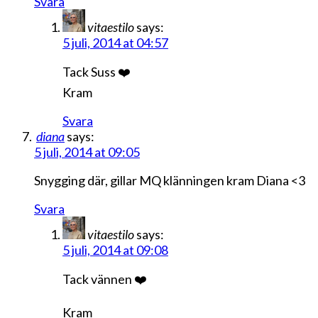
Svara
vitaestilo
says:
5 juli, 2014 at 04:57
Tack Suss ❤️
Kram
Svara
diana
says:
5 juli, 2014 at 09:05
Snygging där, gillar MQ klänningen kram Diana <3
Svara
vitaestilo
says:
5 juli, 2014 at 09:08
Tack vännen ❤️
Kram