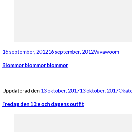
16 september, 2012
16 september, 2012
Vavawoom
Blommor blommor blommor
Uppdaterad den
13 oktober, 2017
13 oktober, 2017
Okate
Fredag den 13:e och dagens outfit