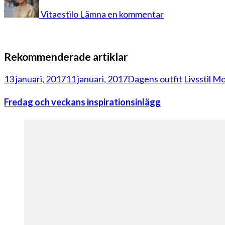
Bülow
Vitaestilo
Lämna en kommentar
Rekommenderade artiklar
13 januari, 2017
11 januari, 2017
Dagens outfit
Livsstil
Mo
Fredag och veckans inspirationsinlägg