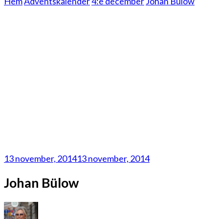
Hem
Adventskalender
4:e december
Johan Bülow
13 november, 2014
13 november, 2014
Johan Bülow
på
Johan