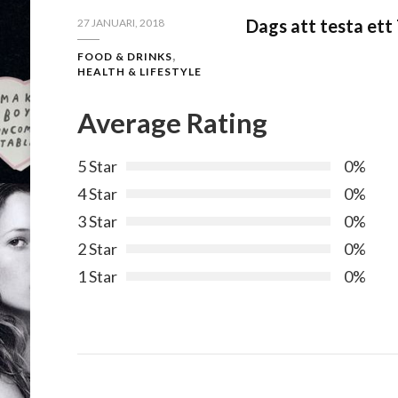
Dags att testa et
27 JANUARI, 2018
FOOD & DRINKS
HEALTH & LIFESTYLE
Average Rating
5 Star
0%
4 Star
0%
3 Star
0%
2 Star
0%
1 Star
0%