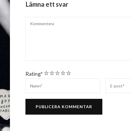
Lämna ett svar
1
2
3
4
5
Rating
*