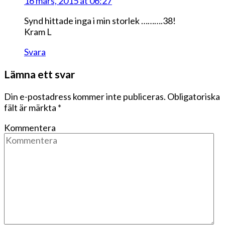
16 mars, 2015 at 06:27
Synd hittade inga i min storlek ……….38!
Kram L
Svara
Lämna ett svar
Din e-postadress kommer inte publiceras.
Obligatoriska
fält är märkta
*
Kommentera