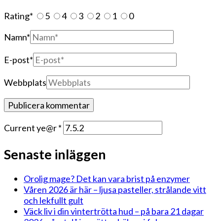
Rating
*
5
4
3
2
1
0
Namn
*
E-post
*
Webbplats
Current ye@r
*
Senaste inläggen
Orolig mage? Det kan vara brist på enzymer
Våren 2026 är här – ljusa pasteller, strålande vitt
och lekfullt gult
Väck liv i din vintertrötta hud – på bara 21 dagar