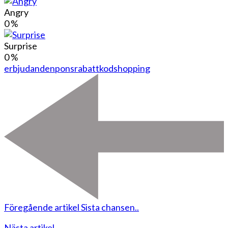
Angry
0
%
Surprise
0
%
erbjudanden
pons
rabattkod
shopping
Föregående artikel
Sista chansen..
Nästa artikel