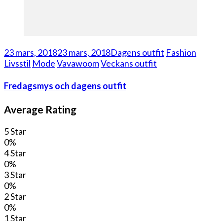
23 mars, 2018
23 mars, 2018
Dagens outfit
Fashion
Livsstil
Mode
Vavawoom
Veckans outfit
Fredagsmys och dagens outfit
Average Rating
5 Star
0%
4 Star
0%
3 Star
0%
2 Star
0%
1 Star