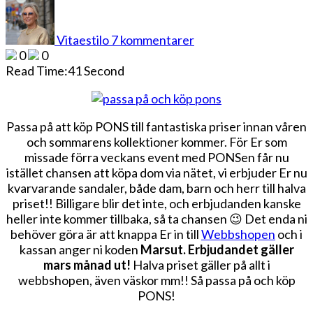
till
Passa
på
Vitaestilo
7 kommentarer
och
0
0
köp
Read Time:
41 Second
PONS
Passa på att köp PONS till fantastiska priser innan våren
och sommarens kollektioner kommer. För Er som
missade förra veckans event med PONSen får nu
istället chansen att köpa dom via nätet, vi erbjuder Er nu
kvarvarande sandaler, både dam, barn och herr till halva
priset!! Billigare blir det inte, och erbjudanden kanske
heller inte kommer tillbaka, så ta chansen 😉 Det enda ni
behöver göra är att knappa Er in till
Webbshopen
och i
kassan anger ni koden
Marsut. Erbjudandet gäller
mars månad ut!
Halva priset gäller på allt i
webbshopen, även väskor mm!! Så passa på och köp
PONS!