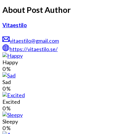
About Post Author
Vitaestilo
vitaestilo@gmail.com
https://vitaestilo.se/
Happy
0
%
Sad
0
%
Excited
0
%
Sleepy
0
%