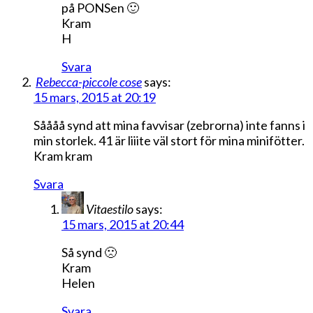
på PONSen 🙂
Kram
H
Svara
Rebecca-piccole cose
says:
15 mars, 2015 at 20:19
Såååå synd att mina favvisar (zebrorna) inte fanns i
min storlek. 41 är liiite väl stort för mina minifötter.
Kram kram
Svara
Vitaestilo
says:
15 mars, 2015 at 20:44
Så synd 🙁
Kram
Helen
Svara