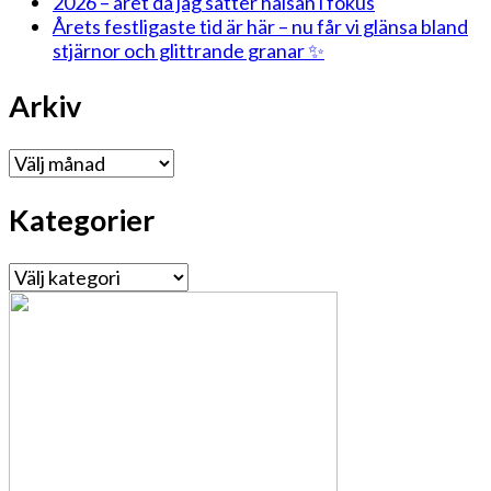
2026 – året då jag sätter hälsan i fokus
Årets festligaste tid är här – nu får vi glänsa bland
stjärnor och glittrande granar ✨
Arkiv
Arkiv
Kategorier
Kategorier