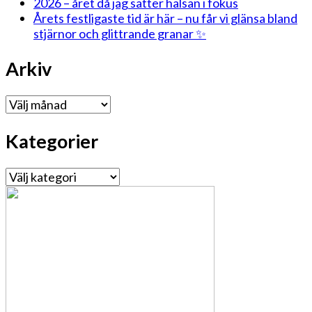
2026 – året då jag sätter hälsan i fokus
Årets festligaste tid är här – nu får vi glänsa bland
stjärnor och glittrande granar ✨
Arkiv
Arkiv
Kategorier
Kategorier