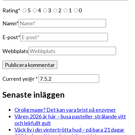
Rating
*
5
4
3
2
1
0
Namn
*
E-post
*
Webbplats
Current ye@r
*
Senaste inläggen
Orolig mage? Det kan vara brist på enzymer
Våren 2026 är här – ljusa pasteller, strålande vitt
och lekfullt gult
Väck liv i din vintertrötta hud – på bara 21 dagar