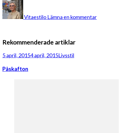
på
Lax
i
Vitaestilo
Lämna en kommentar
ugnen
2
Rekommenderade artiklar
5 april, 2015
4 april, 2015
Livsstil
Påskafton