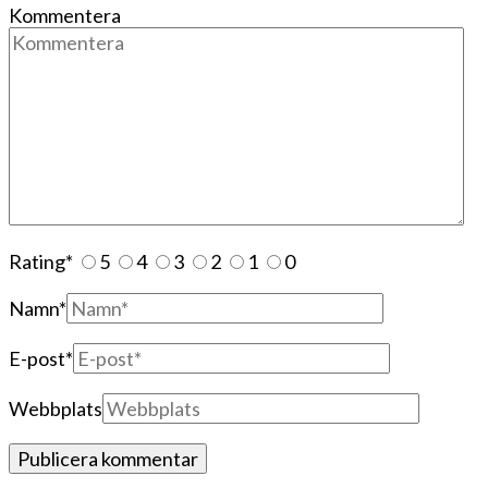
Kommentera
Rating
*
5
4
3
2
1
0
Namn
*
E-post
*
Webbplats