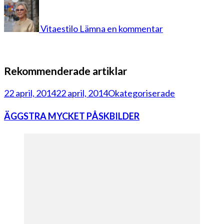
på
geist
5
Vitaestilo
Lämna en kommentar
Rekommenderade artiklar
22 april, 2014
22 april, 2014
Okategoriserade
ÄGGSTRA MYCKET PÅSKBILDER