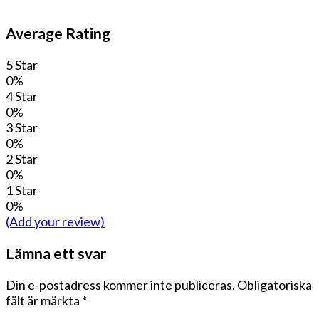
Average Rating
5 Star
0%
4 Star
0%
3 Star
0%
2 Star
0%
1 Star
0%
(Add your review)
Lämna ett svar
Din e-postadress kommer inte publiceras.
Obligatoriska
fält är märkta
*