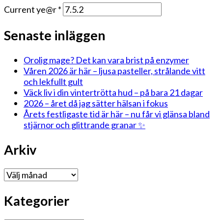
Current ye@r
*
Senaste inläggen
Orolig mage? Det kan vara brist på enzymer
Våren 2026 är här – ljusa pasteller, strålande vitt
och lekfullt gult
Väck liv i din vintertrötta hud – på bara 21 dagar
2026 – året då jag sätter hälsan i fokus
Årets festligaste tid är här – nu får vi glänsa bland
stjärnor och glittrande granar ✨
Arkiv
Arkiv
Kategorier