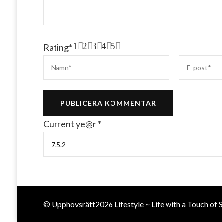
1
2
3
4
5
Rating
*
Current ye@r
*
© Upphovsrätt2026
Lifestyle ~ Life with a Touch of 