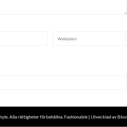
Style
. Alla rättigheter förbehållna.
Fashionable | Utvecklad av
Blos