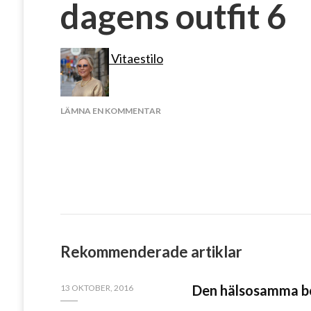
dagens outfit 6
Vitaestilo
PÅ
LÄMNA EN KOMMENTAR
DAGENS
OUTFIT
6
Rekommenderade artiklar
Den hälsosamma b
13 OKTOBER, 2016