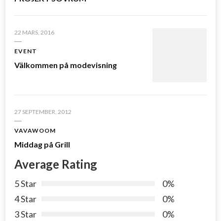
22 MARS, 2016
EVENT
Välkommen på modevisning
27 SEPTEMBER, 2012
VAVAWOOM
Middag på Grill
Average Rating
5 Star
0%
4 Star
0%
3 Star
0%