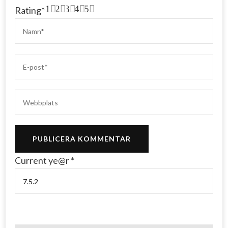
1
2
3
4
5
Rating
*
Current ye@r
*