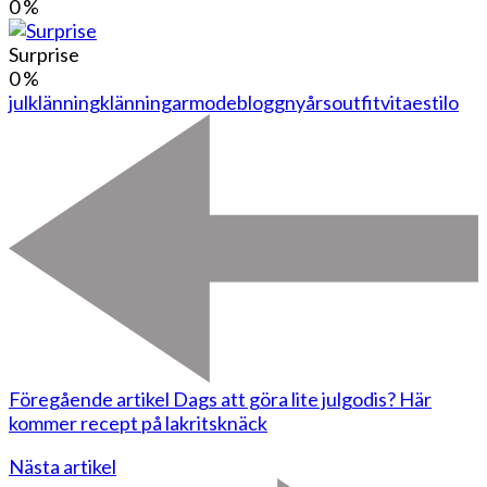
0
%
Surprise
0
%
julklänning
klänningar
modeblogg
nyårsoutfit
vitaestilo
Föregående artikel
Dags att göra lite julgodis? Här
kommer recept på lakritsknäck
Nästa artikel