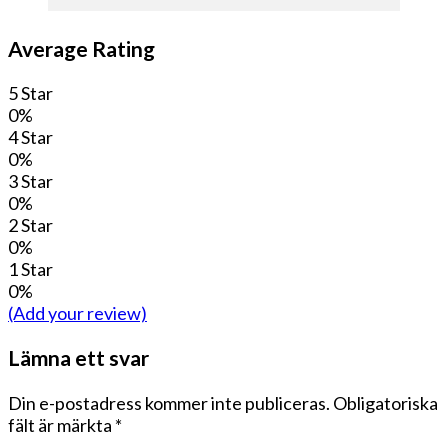
Average Rating
5 Star
0%
4 Star
0%
3 Star
0%
2 Star
0%
1 Star
0%
(Add your review)
Lämna ett svar
Din e-postadress kommer inte publiceras.
Obligatoriska
fält är märkta
*