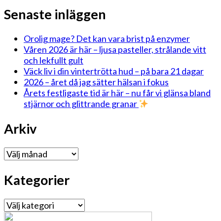
Senaste inläggen
Orolig mage? Det kan vara brist på enzymer
Våren 2026 är här – ljusa pasteller, strålande vitt
och lekfullt gult
Väck liv i din vintertrötta hud – på bara 21 dagar
2026 – året då jag sätter hälsan i fokus
Årets festligaste tid är här – nu får vi glänsa bland
stjärnor och glittrande granar
Arkiv
Arkiv
Kategorier
Kategorier