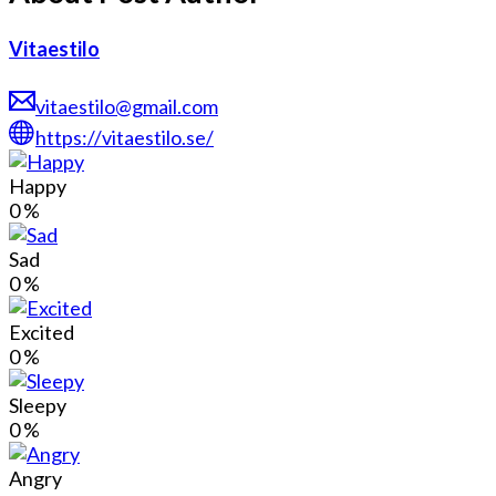
Vitaestilo
vitaestilo@gmail.com
https://vitaestilo.se/
Happy
0
%
Sad
0
%
Excited
0
%
Sleepy
0
%
Angry