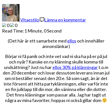
på
Saknas
det
Vitaestilo
Lämna en kommentar
en
0
0
klänning
Read Time:
1 Minute, 0 Second
till
nyår?
(Det här är ett samarbete med
ellos
och innehåller
annonslänkar)
Börjar ni få panik och inte vet vad ni ska ha på er på jul
och nyår? Kanske en ny klänning skulle komma till
undsättning? Just nu har
ellos 30% på klänningar
t.o.m
den 20 december och lovar dessutom leverans innan jul
om ni beställer senast den 20:e. Så som sagt, än är det
inte försent att hitta partyklänningen, eller varför inte
en fin julklapp till din mor, din väninna eller din dotter.
Det finns klänningar som passar alla. Jag har tagit ut
några av mina favoriter, hoppas ni också gillar dom