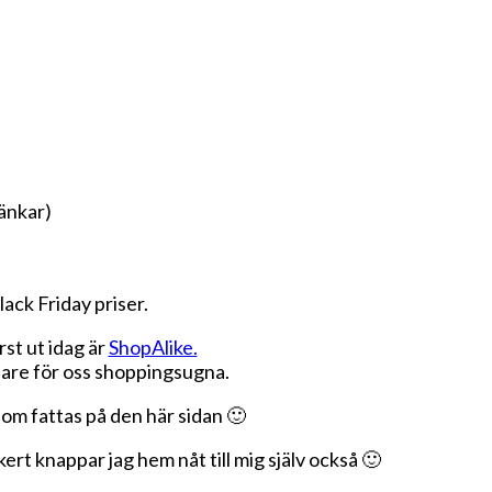
änkar)
ack Friday priser.
st ut idag är
ShopAlike.
klare för oss shoppingsugna.
som fattas på den här sidan 🙂
rt knappar jag hem nåt till mig själv också 🙂