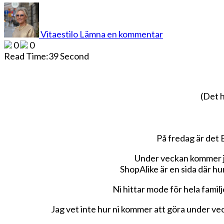
på
Hundratals
butiker
Vitaestilo
Lämna en kommentar
på
0
0
ett
Read Time:
39 Second
och
samma
ställe
inför
(Det 
Black
Friday
På fredag är det 
Under veckan kommer ja
ShopAlike är en sida där hu
Ni hittar mode för hela famil
Jag vet inte hur ni kommer att göra under vec