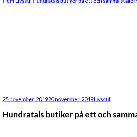
Hem
Livsstil
Hundratals butiker på ett och samma ställe i
25 november, 2019
20 november, 2019
Livsstil
Hundratals butiker på ett och samma 