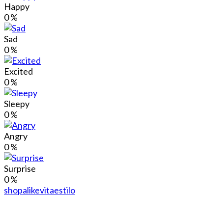
Happy
0
%
Sad
0
%
Excited
0
%
Sleepy
0
%
Angry
0
%
Surprise
0
%
shopalike
vitaestilo