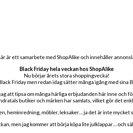
här är ett samarbete med ShopAlike och innehåller annonsl
Black Friday hela veckan hos ShopAlike
Nu börjar årets stora shoppingvecka!
Black Friday men redan idag sätter många igång med sina Bl
g att tipsa om många härliga erbjudanden här inne och för
ndratals butiker och märken har samlats, vilket gör det en
jen, heminredning, möbler, leksaker… ja det är inte mycket 
kan, men jag kommer att börja köpa lite julklappar… och säke