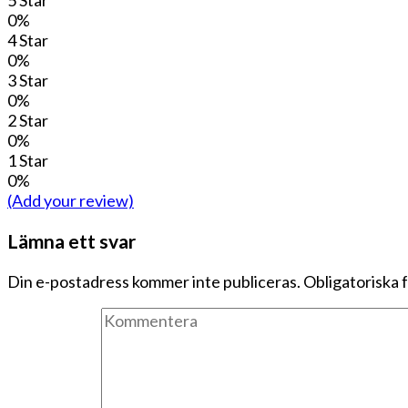
0%
4 Star
0%
3 Star
0%
2 Star
0%
1 Star
0%
(Add your review)
Lämna ett svar
Din e-postadress kommer inte publiceras.
Obligatoriska 