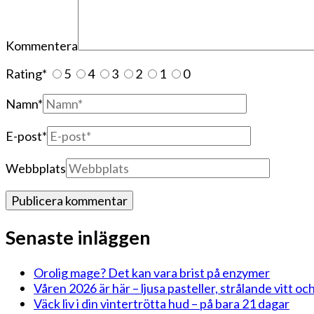
Kommentera
Rating
*
5
4
3
2
1
0
Namn
*
E-post
*
Webbplats
Senaste inläggen
Orolig mage? Det kan vara brist på enzymer
Våren 2026 är här – ljusa pasteller, strålande vitt och
Väck liv i din vintertrötta hud – på bara 21 dagar