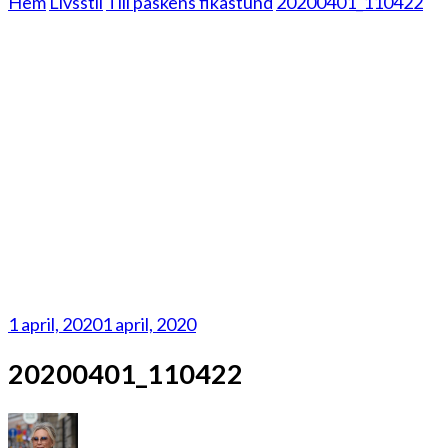
Hem
Livsstil
Till påskens fikastund
20200401_110422
1 april, 2020
1 april, 2020
20200401_110422
på
20200401_110