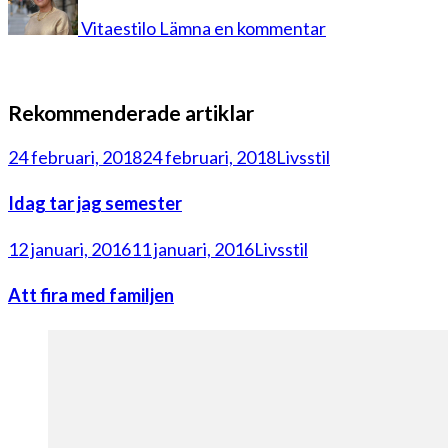
Vitaestilo
Lämna en kommentar
Rekommenderade artiklar
24 februari, 2018
24 februari, 2018
Livsstil
Idag tar jag semester
12 januari, 2016
11 januari, 2016
Livsstil
Att fira med familjen