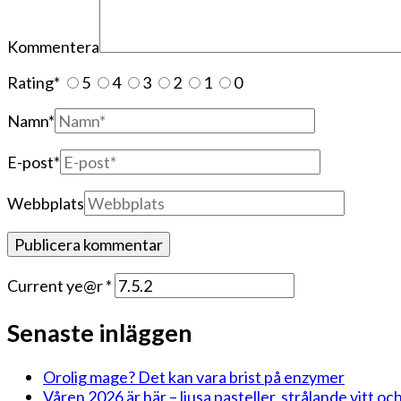
Kommentera
Rating
*
5
4
3
2
1
0
Namn
*
E-post
*
Webbplats
Current ye@r
*
Senaste inläggen
Orolig mage? Det kan vara brist på enzymer
Våren 2026 är här – ljusa pasteller, strålande vitt och