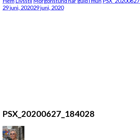
Hem
Livsstil
Morgonstund har guld i mun
PSX_20200627
29 juni, 2020
29 juni, 2020
PSX_20200627_184028
på
PSX_20200627