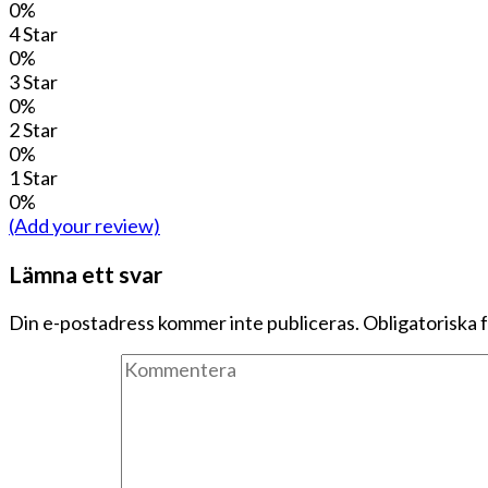
0%
4 Star
0%
3 Star
0%
2 Star
0%
1 Star
0%
(Add your review)
Lämna ett svar
Din e-postadress kommer inte publiceras.
Obligatoriska 