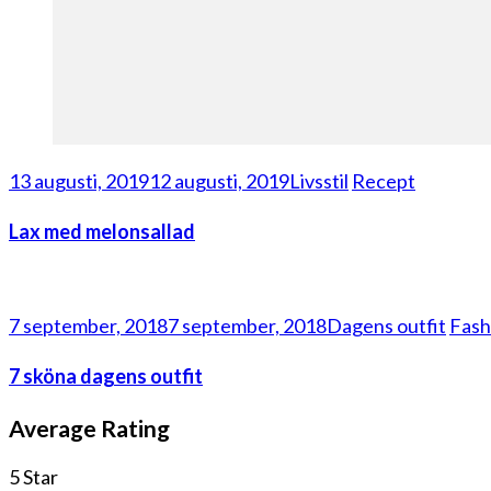
13 augusti, 2019
12 augusti, 2019
Livsstil
Recept
Lax med melonsallad
7 september, 2018
7 september, 2018
Dagens outfit
Fash
7 sköna dagens outfit
Average Rating
5 Star