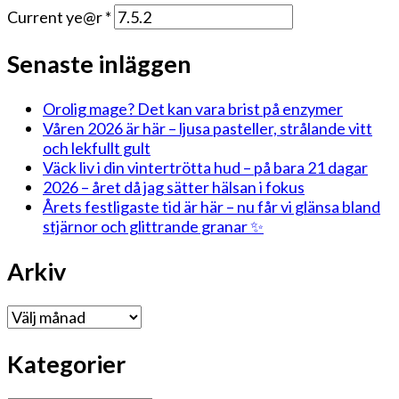
Current ye@r
*
Senaste inläggen
Orolig mage? Det kan vara brist på enzymer
Våren 2026 är här – ljusa pasteller, strålande vitt
och lekfullt gult
Väck liv i din vintertrötta hud – på bara 21 dagar
2026 – året då jag sätter hälsan i fokus
Årets festligaste tid är här – nu får vi glänsa bland
stjärnor och glittrande granar ✨
Arkiv
Arkiv
Kategorier