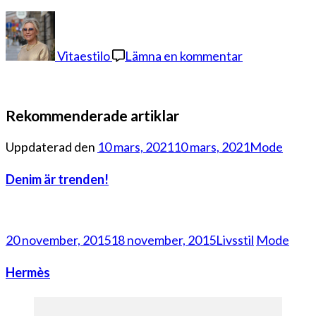
på
20200529_2
Vitaestilo
Lämna en kommentar
Rekommenderade artiklar
Uppdaterad den
10 mars, 2021
10 mars, 2021
Mode
Denim är trenden!
20 november, 2015
18 november, 2015
Livsstil
Mode
Hermès