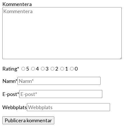
Kommentera
Rating
*
5
4
3
2
1
0
Namn
*
E-post
*
Webbplats