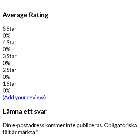
Average Rating
5 Star
0%
4 Star
0%
3 Star
0%
2 Star
0%
1 Star
0%
(Add your review)
Lämna ett svar
Din e-postadress kommer inte publiceras.
Obligatoriska
fält är märkta
*