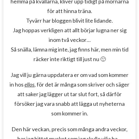
hemma på kvällarna, kliver upp tidigt på mornarna
för att hinna träna.
Tyvärr har bloggen blivit lite lidande.
Jag hoppas verkligen att allt börjar lugna ner sig
inom två veckor…
Så snälla, lämna mig inte, jag finns här, men min tid
räcker inte riktigt till just nu 🙂
Jag vill ju gärna uppdatera er om vad som kommer
in hos
ellos
, för det är många som skriver och säger
att saker jag lägger ut tar slut fort, så därför
försöker jag vara snabb att lägga ut nyheterna
som kommer in.
Den här veckan, precis som många andra veckor,
har jag hittat mycket som jag skulle vilja ha…