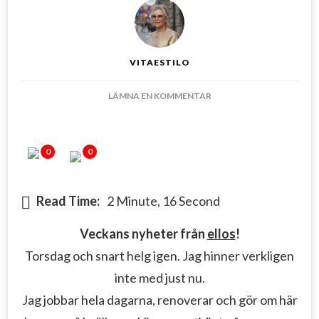
VITAESTILO
PÅ
LÄMNA EN KOMMENTAR
SKA
VI
KOLLA
0
0
IN
VECKANS
NYHETER?
Read Time:
2 Minute, 16 Second
Veckans nyheter från
ellos
!
Torsdag och snart helg igen. Jag hinner verkligen
inte med just nu.
Jag jobbar hela dagarna, renoverar och gör om här