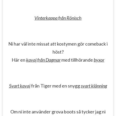
Vinterkappa från Rönisch
Ni har väl inte missat att kostymen gör comeback i
höst?
Här en
kavaj från Dagmar
med tillhörande
byxor
Svart kavaj
från Tiger med en snygg
svart klänning
Om ni inte använder grova boots så tycker jag ni