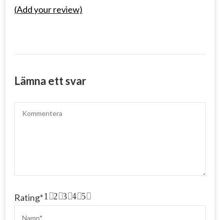
(Add your review)
Lämna ett svar
1
2
3
4
5
Rating
*