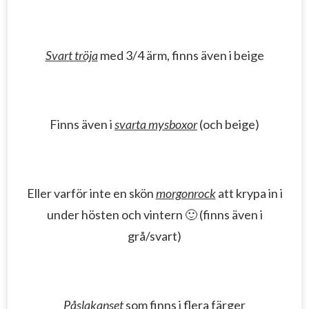
Svart tröja
med 3/4 ärm, finns även i beige
Finns även i
svarta mysboxor
(och beige)
Eller varför inte en skön
morgonrock
att krypa in i
under hösten och vintern 🙂 (finns även i
grå/svart)
Påslakanset
som finns i flera färger