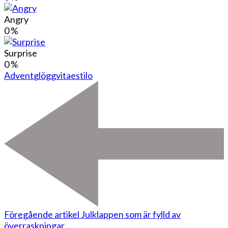
Angry
0
%
Surprise
0
%
Advent
glögg
vitaestilo
Föregående artikel
Julklappen som är fylld av
överraskningar