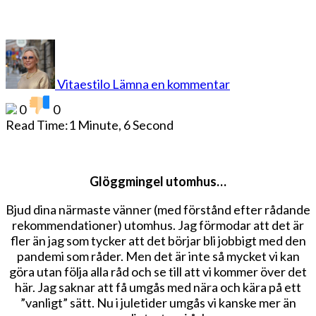
på
Bjud
vännerna
Vitaestilo
Lämna en kommentar
på
glögg
0
0
utomhus
Read Time:
1 Minute, 6 Second
Glöggmingel utomhus…
Bjud dina närmaste vänner (med förstånd efter rådande
rekommendationer) utomhus. Jag förmodar att det är
fler än jag som tycker att det börjar bli jobbigt med den
pandemi som råder. Men det är inte så mycket vi kan
göra utan följa alla råd och se till att vi kommer över det
här. Jag saknar att få umgås med nära och kära på ett
”vanligt” sätt. Nu i juletider umgås vi kanske mer än