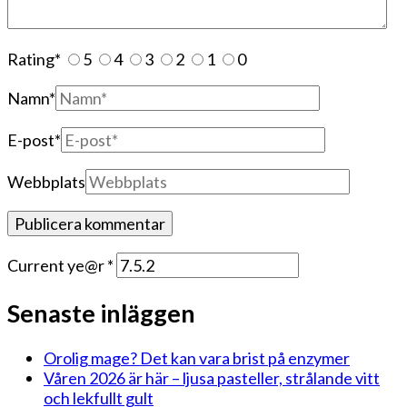
Rating
*
5
4
3
2
1
0
Namn
*
E-post
*
Webbplats
Current ye@r
*
Senaste inläggen
Orolig mage? Det kan vara brist på enzymer
Våren 2026 är här – ljusa pasteller, strålande vitt
och lekfullt gult