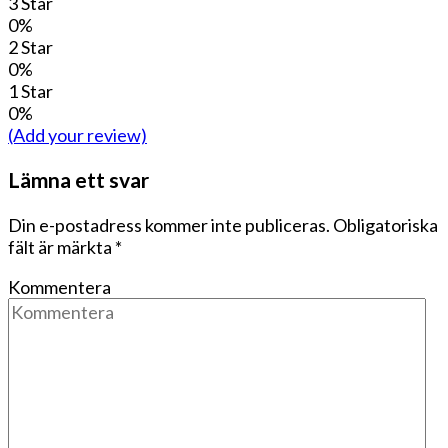
3 Star
0%
2 Star
0%
1 Star
0%
(Add your review)
Lämna ett svar
Din e-postadress kommer inte publiceras.
Obligatoriska
fält är märkta
*
Kommentera