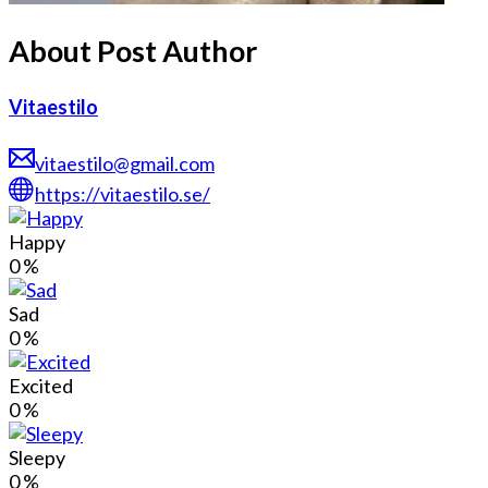
About Post Author
Vitaestilo
vitaestilo@gmail.com
https://vitaestilo.se/
Happy
0
%
Sad
0
%
Excited
0
%
Sleepy
0
%