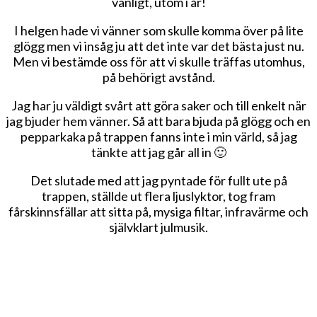
vanligt, utom i år!
I helgen hade vi vänner som skulle komma över på lite
glögg men vi insåg ju att det inte var det bästa just nu.
Men vi bestämde oss för att vi skulle träffas utomhus,
på behörigt avstånd.
Jag har ju väldigt svårt att göra saker och till enkelt när
jag bjuder hem vänner. Så att bara bjuda på glögg och en
pepparkaka på trappen fanns inte i min värld, så jag
tänkte att jag går all in 🙂
Det slutade med att jag pyntade för fullt ute på
trappen, ställde ut flera ljuslyktor, tog fram
fårskinnsfällar att sitta på, mysiga filtar, infravärme och
självklart julmusik.