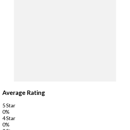
Average Rating
5 Star
0%
4 Star
0%