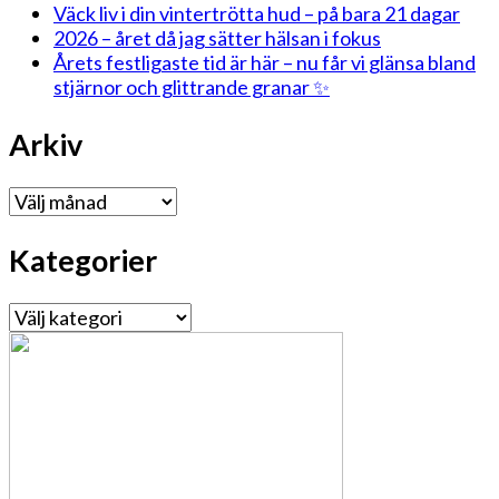
Väck liv i din vintertrötta hud – på bara 21 dagar
2026 – året då jag sätter hälsan i fokus
Årets festligaste tid är här – nu får vi glänsa bland
stjärnor och glittrande granar ✨
Arkiv
Arkiv
Kategorier
Kategorier