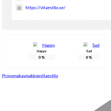
https://vitaestilo.se/
Happy
Sad
0
%
0
%
Provsmaka
smakbox
vitaestilo