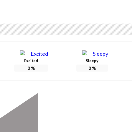
Excited
Sleepy
0
%
0
%