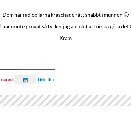
Dom här radiobilarna kraschade rätt snabbt i munnen 🙂
å har ni inte provat så tycker jag absolut att ni ska göra det 
Kram
interest
LinkedIn