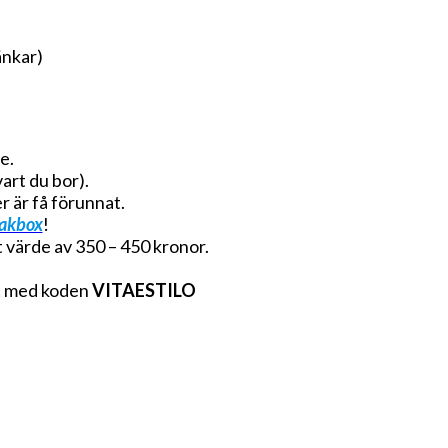
änkar)
e.
vart du bor).
r är få förunnat.
akbox
!
 värde av 350 – 450 kronor.
t
med koden
VITAESTILO