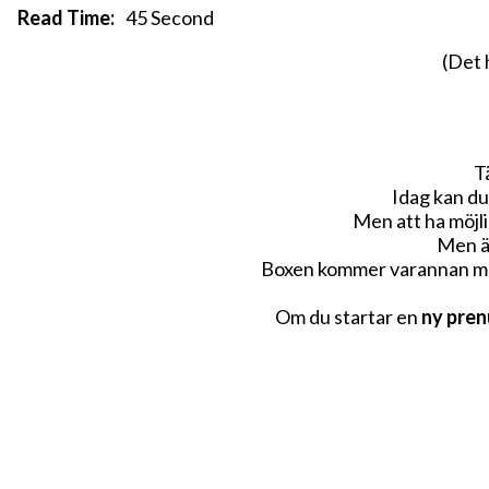
Read Time:
45 Second
(Det 
T
Idag kan du 
Men att ha möjli
Men äv
Boxen kommer varannan måna
Om du startar en
ny pre