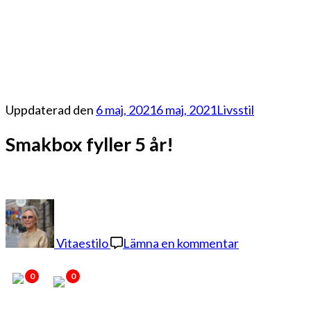
Uppdaterad den
6 maj, 2021
6 maj, 2021
Livsstil
Smakbox fyller 5 år!
på
Smakbox
fyller
Vitaestilo
Lämna en kommentar
5
år!
0
0