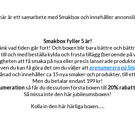
här är ett samarbete med Smakbox och innehåller annonsl
Smakbox fyller 5 år!
änk vad tiden går fort! Och boxen blir bara bättre och bättr
till och med beställa kylda och frysta tillägg (beroende på 
gheten att få smaka på nya eller precis lanserade produkte
en du kan få göra det om du väljer att
prenumerera på Sm
d och innehåller ca 15 nya smaker och produkter, till ett
Men du betalar endast 199 kr!
numeration
så får du dessutom första boxen till
20% rabat
Så missa inte den här jubileumsboxen!
Kolla in den här härliga boxen…..