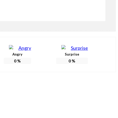
Angry
Surprise
0
%
0
%