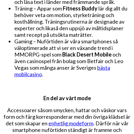
och läsa text i länder med främmande språk.
Träning – Appar som
Fitness Buddy
lär dig allt du
behöver veta om motion, styrketräning och
kosthållning. Träningsrutinerna är designade av
experter och likaså den uppsjö av måltidsplaner
samt recept på utsökta maträtter.
Gaming – Nuförtiden är våra smartphones så
väloptimerade att vi ser en växande trend i
MMORPG-spel som
Black Desert Mobile
och
även casinospel från bolag som Betfair och Leo
Vegas som många anser är Sveriges
bästa
mobilcasino
.
En del av vårt mode
Accessoarer såsom smycken, hattar och väskor vars
form och färg korresponderar med din övriga klädsel är
det som skapar en
enhetlig modeform
. Därför när vår
smartphone nuförtiden ständigt är framme och