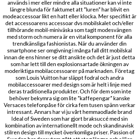
används i mer eller mindre alla situationer kan vi inte
längre blunda för faktumet att ”luren” har blivit en
modeaccessoar likt en hatt eller klocka. Mer specifikt är
det accessoarens accessoar dvs mobilskalet och/eller
tillhörande mobil-miniväska som tagit modesvängen
med storm och numera är en vital komponent för alla
trendkänsliga fashionistas. När du använder din
smartphone ser omgivning i många fall ditt mobilskal
innan de ens hinner se ditt ansikte och det är just detta
som har lett till den explosionsartade ökningen av
moderiktiga mobilaccessoarer på marknaden. Företag
som Louis Vuitton har släppt fodral och andra
mobilaccessoarer med design som är helt i linje med
deras traditionella produkter. Och för dem som inte
behöver bekymra sig om lite ”kaffepengar” kanske
Versaces telefonpåse för cirka fem tusen spänn verkar
intressant. Annars har vi ju vårt hemmaodlade brand
Ideal of Sweden som har gjort braksuccé med sin
kombination av internationellt mode och skandinavisk
stilren design till mycket överkomliga priser. Passion of
Sweden har dessutom gått ett steg längre och säljer