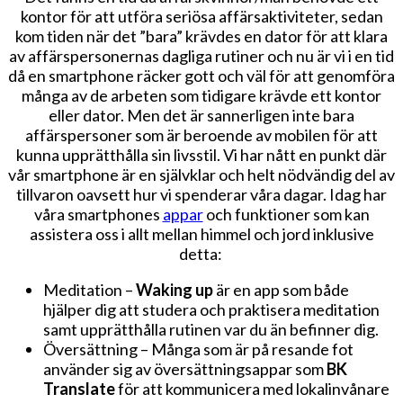
kontor för att utföra seriösa affärsaktiviteter, sedan
kom tiden när det ”bara” krävdes en dator för att klara
av affärspersonernas dagliga rutiner och nu är vi i en tid
då en smartphone räcker gott och väl för att genomföra
många av de arbeten som tidigare krävde ett kontor
eller dator. Men det är sannerligen inte bara
affärspersoner som är beroende av mobilen för att
kunna upprätthålla sin livsstil. Vi har nått en punkt där
vår smartphone är en självklar och helt nödvändig del av
tillvaron oavsett hur vi spenderar våra dagar. Idag har
våra smartphones
appar
och funktioner som kan
assistera oss i allt mellan himmel och jord inklusive
detta:
Meditation –
Waking up
är en app som både
hjälper dig att studera och praktisera meditation
samt upprätthålla rutinen var du än befinner dig.
Översättning – Många som är på resande fot
använder sig av översättningsappar som
BK
Translate
för att kommunicera med lokalinvånare