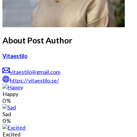
About Post Author
Vitaestilo
vitaestilo@gmail.com
https://vitaestilo.se/
Happy
0
%
Sad
0
%
Excited