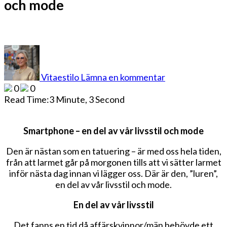
och mode
på
Smartphone
–
Vitaestilo
Lämna en kommentar
En
0
0
del
Read Time:
3 Minute, 3 Second
av
vår
livsstil
Smartphone – en del av vår livsstil och mode
och
mode
Den är nästan som en tatuering – är med oss hela tiden,
från att larmet går på morgonen tills att vi sätter larmet
inför nästa dag innan vi lägger oss. Där är den, ”luren”,
en del av vår livsstil och mode.
En del av vår livsstil
Det fanns en tid då affärskvinnor/män behövde ett