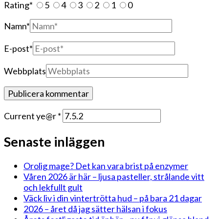
Rating
*
5
4
3
2
1
0
Namn
*
E-post
*
Webbplats
Current ye@r
*
Senaste inläggen
Orolig mage? Det kan vara brist på enzymer
Våren 2026 är här – ljusa pasteller, strålande vitt
och lekfullt gult
Väck liv i din vintertrötta hud – på bara 21 dagar
2026 – året då jag sätter hälsan i fokus