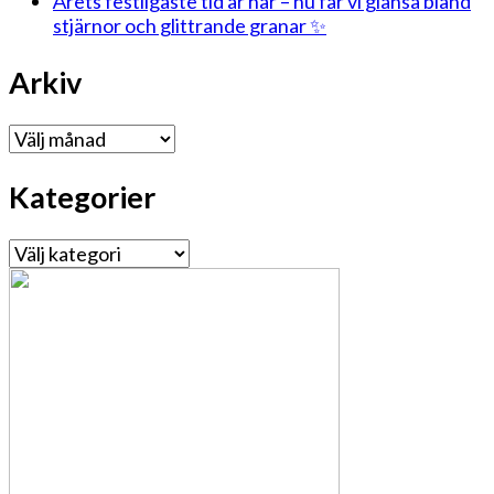
Årets festligaste tid är här – nu får vi glänsa bland
stjärnor och glittrande granar ✨
Arkiv
Arkiv
Kategorier
Kategorier