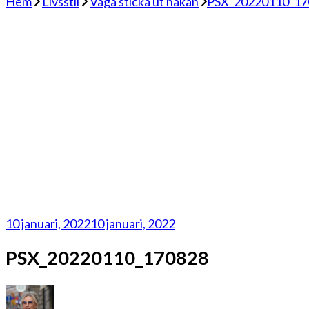
Hem
Livsstil
Våga sticka ut hakan
PSX_20220110_17
10 januari, 2022
10 januari, 2022
PSX_20220110_170828
på
PSX_202201