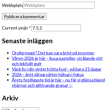
Webbplats
Current ye@r
*
Senaste inläggen
Orolig mage? Det kan vara brist på enzymer
Våren 2026 är här – ljusa pasteller, strålande vitt
och lekfullt gult
Väck liv i din vintertrötta hud – på bara 21 dagar
2026 – året då jag sätter hälsan i fokus
Årets festligaste tid är här – nu får vi glänsa bland
stjärnor och glittrande granar ✨
Arkiv
Arkiv