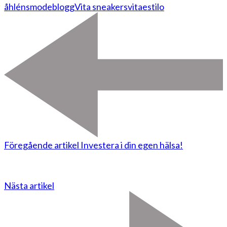
åhléns
modeblogg
Vita sneakers
vitaestilo
Föregående artikel
Investera i din egen hälsa!
Nästa artikel