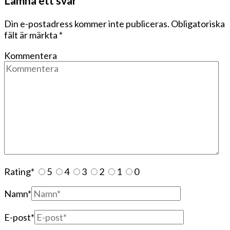
Lämna ett svar
Din e-postadress kommer inte publiceras.
Obligatoriska
fält är märkta
*
Kommentera
Rating
*
5
4
3
2
1
0
Namn
*
E-post
*