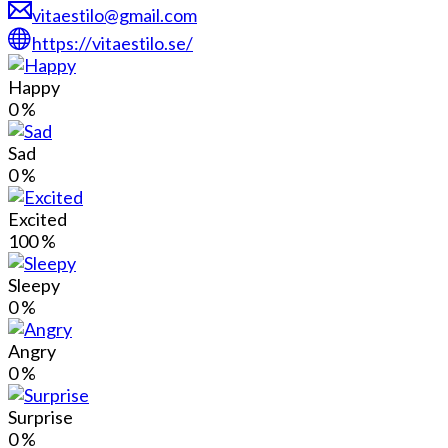
vitaestilo@gmail.com
https://vitaestilo.se/
Happy
0
%
Sad
0
%
Excited
100
%
Sleepy
0
%
Angry
0
%
Surprise
0
%