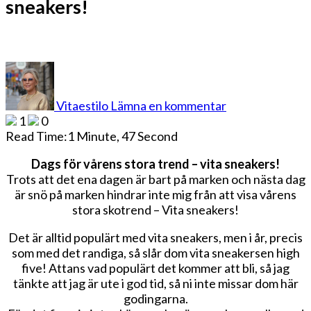
sneakers!
på
Dags
för
Vitaestilo
Lämna en kommentar
vårens
1
0
stora
Read Time:
1 Minute, 47 Second
trend
–
Dags för vårens stora trend – vita sneakers!
vita
Trots att det ena dagen är bart på marken och nästa dag
sneakers!
är snö på marken hindrar inte mig från att visa vårens
stora skotrend – Vita sneakers!
Det är alltid populärt med vita sneakers, men i år, precis
som med det randiga, så slår dom vita sneakersen high
five! Attans vad populärt det kommer att bli, så jag
tänkte att jag är ute i god tid, så ni inte missar dom här
godingarna.