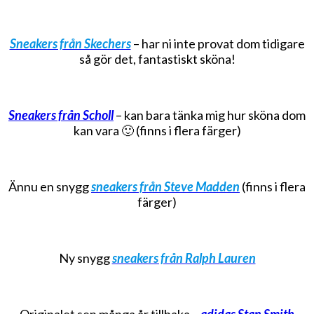
Sneakers från Skechers
– har ni inte provat dom tidigare
så gör det, fantastiskt sköna!
Sneakers från Scholl
– kan bara tänka mig hur sköna dom
kan vara 🙂 (finns i flera färger)
Ännu en snygg
sneakers från Steve Madden
(finns i flera
färger)
Ny snygg
sneakers från Ralph Lauren
Originalet sen många år tillbaka –
adidas Stan Smith