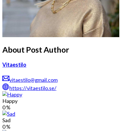
About Post Author
Vitaestilo
vitaestilo@gmail.com
https://vitaestilo.se/
Happy
0
%
Sad
0
%