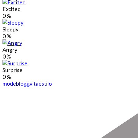
Excited
0
%
Sleepy
0
%
Angry
0
%
Surprise
0
%
modeblogg
vitaestilo