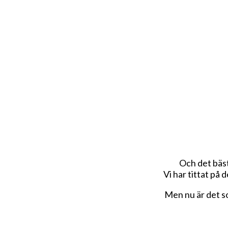
Och det bästa
Vi har tittat på 
Men nu är det so