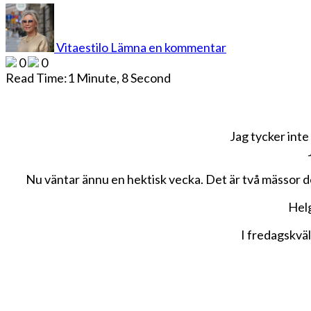
på
Ny
vecka
Vitaestilo
Lämna en kommentar
och
0
0
nya
Read Time:
1 Minute, 8 Second
utmaningar
Jag tycker inte
Nu väntar ännu en hektisk vecka. Det är två mässor de
Helg
I fredagskväl