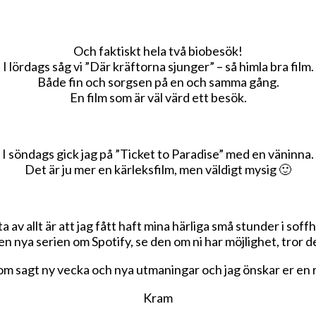
Och faktiskt hela två biobesök!
I lördags såg vi ”Där kräftorna sjunger” – så himla bra film.
Både fin och sorgsen på en och samma gång.
En film som är väl värd ett besök.
I söndags gick jag på ”Ticket to Paradise” med en väninna.
Det är ju mer en kärleksfilm, men väldigt mysig 🙂
 av allt är att jag fått haft mina härliga små stunder i sof
den nya serien om Spotify, se den om ni har möjlighet, tror d
m sagt ny vecka och nya utmaningar och jag önskar er en r
Kram