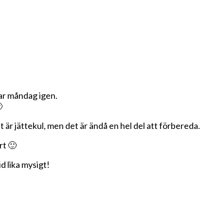
var måndag igen.

är jättekul, men det är ändå en hel del att förbereda.
rt 🙂
d lika mysigt!