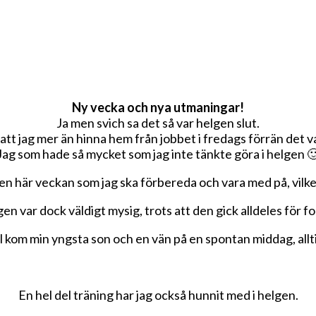
Ny vecka och nya utmaningar!
Ja men svich sa det så var helgen slut.
 att jag mer än hinna hem från jobbet i fredags förrän det 
Jag som hade så mycket som jag inte tänkte göra i helgen 
n här veckan som jag ska förbereda och vara med på, vilket 
en var dock väldigt mysig, trots att den gick alldeles för fo
l kom min yngsta son och en vän på en spontan middag, allti
En hel del träning har jag också hunnit med i helgen.