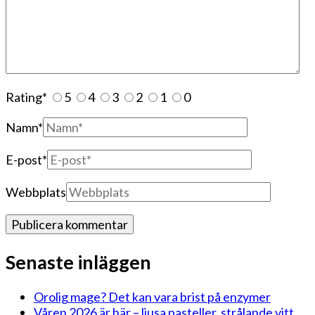
Rating
*
5
4
3
2
1
0
Namn
*
E-post
*
Webbplats
Senaste inläggen
Orolig mage? Det kan vara brist på enzymer
Våren 2026 är här – ljusa pasteller, strålande vitt