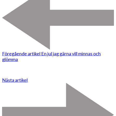
Föregående artikel
En jul jag gärna vill minnas och
glömma
Nästa artikel