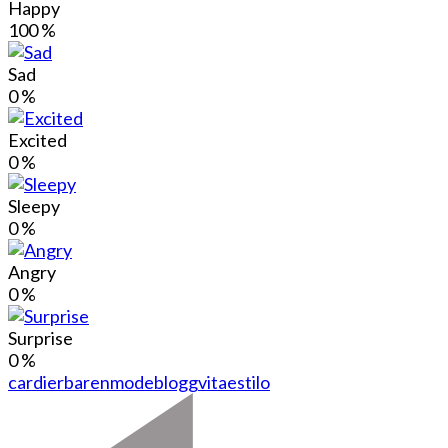
Happy
100
%
Sad
0
%
Excited
0
%
Sleepy
0
%
Angry
0
%
Surprise
0
%
cardierbaren
modeblogg
vitaestilo