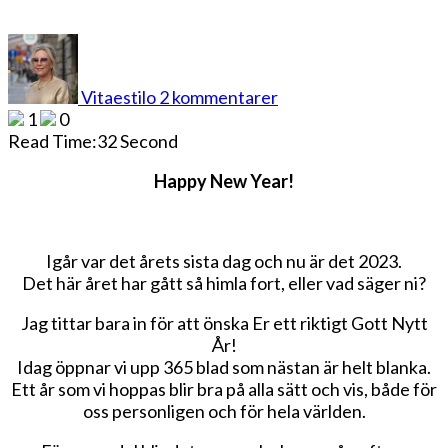
till
Happy
New
Vitaestilo
2 kommentarer
Year
1
0
Read Time:
32 Second
Happy New Year!
Igår var det årets sista dag och nu är det 2023.
Det här året har gått så himla fort, eller vad säger ni?
Jag tittar bara in för att önska Er ett riktigt Gott Nytt
År!
Idag öppnar vi upp 365 blad som nästan är helt blanka.
Ett år som vi hoppas blir bra på alla sätt och vis, både för
oss personligen och för hela världen.