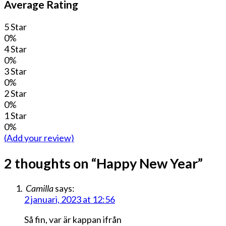
Average Rating
5 Star
0%
4 Star
0%
3 Star
0%
2 Star
0%
1 Star
0%
(Add your review)
2 thoughts on “
Happy New Year
”
Camilla
says:
2 januari, 2023 at 12:56
Så fin, var är kappan ifrån