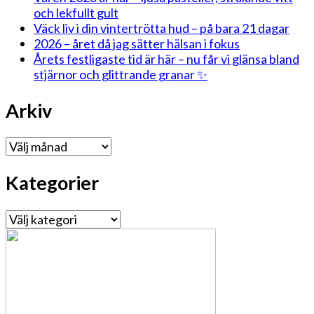
och lekfullt gult
Väck liv i din vintertrötta hud – på bara 21 dagar
2026 – året då jag sätter hälsan i fokus
Årets festligaste tid är här – nu får vi glänsa bland
stjärnor och glittrande granar ✨
Arkiv
Arkiv
Kategorier
Kategorier