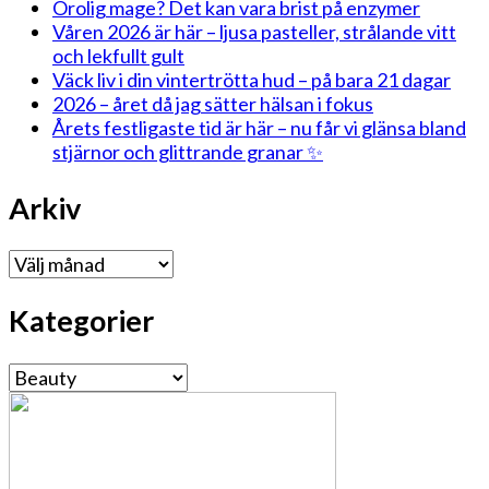
Orolig mage? Det kan vara brist på enzymer
Våren 2026 är här – ljusa pasteller, strålande vitt
och lekfullt gult
Väck liv i din vintertrötta hud – på bara 21 dagar
2026 – året då jag sätter hälsan i fokus
Årets festligaste tid är här – nu får vi glänsa bland
stjärnor och glittrande granar ✨
Arkiv
Arkiv
Kategorier
Kategorier