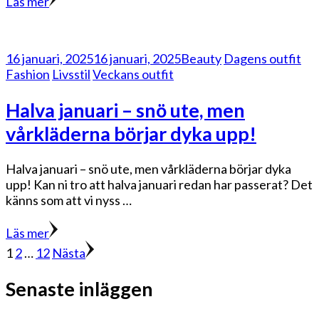
Läs mer
16 januari, 2025
16 januari, 2025
Beauty
Dagens outfit
Fashion
Livsstil
Veckans outfit
Halva januari – snö ute, men
vårkläderna börjar dyka upp!
Halva januari – snö ute, men vårkläderna börjar dyka
upp! Kan ni tro att halva januari redan har passerat? Det
känns som att vi nyss …
Läs mer
Sidnumrering
Sida
Sida
Sida
1
2
…
12
Nästa
för
Senaste inläggen
inlägg