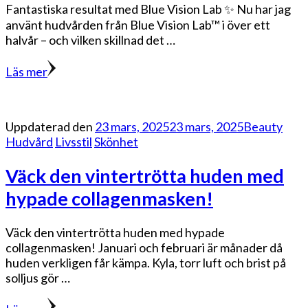
Fantastiska resultat med Blue Vision Lab ✨ Nu har jag
använt hudvården från Blue Vision Lab™ i över ett
halvår – och vilken skillnad det …
Läs mer
Uppdaterad den
23 mars, 2025
23 mars, 2025
Beauty
Hudvård
Livsstil
Skönhet
Väck den vintertrötta huden med
hypade collagenmasken!
Väck den vintertrötta huden med hypade
collagenmasken! Januari och februari är månader då
huden verkligen får kämpa. Kyla, torr luft och brist på
solljus gör …