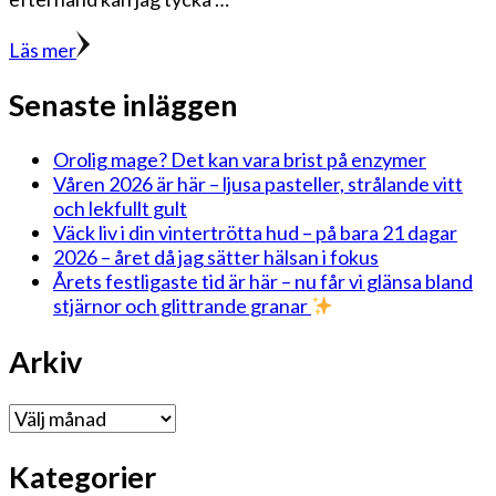
Läs mer
Senaste inläggen
Orolig mage? Det kan vara brist på enzymer
Våren 2026 är här – ljusa pasteller, strålande vitt
och lekfullt gult
Väck liv i din vintertrötta hud – på bara 21 dagar
2026 – året då jag sätter hälsan i fokus
Årets festligaste tid är här – nu får vi glänsa bland
stjärnor och glittrande granar
Arkiv
Arkiv
Kategorier