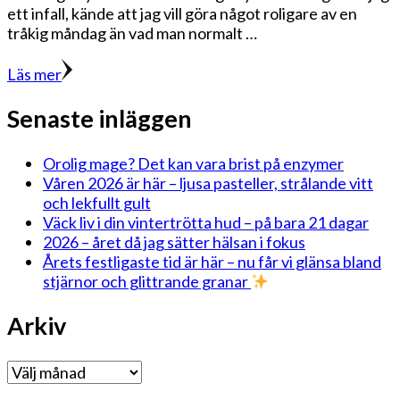
ett infall, kände att jag vill göra något roligare av en
tråkig måndag än vad man normalt …
Läs mer
Senaste inläggen
Orolig mage? Det kan vara brist på enzymer
Våren 2026 är här – ljusa pasteller, strålande vitt
och lekfullt gult
Väck liv i din vintertrötta hud – på bara 21 dagar
2026 – året då jag sätter hälsan i fokus
Årets festligaste tid är här – nu får vi glänsa bland
stjärnor och glittrande granar
Arkiv
Arkiv