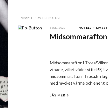
Visar: 1 - 1 av 1 RESULTAT
3 JULI, 2022
HOTELL
LIVSST
Midsommarafton 
Midsommarafton i Trosa!Vilk
vi hade, vilket väder vi fick!Själv
midsommarafton i Trosa.En lug
med mycket värme och energi p
LÄS MER