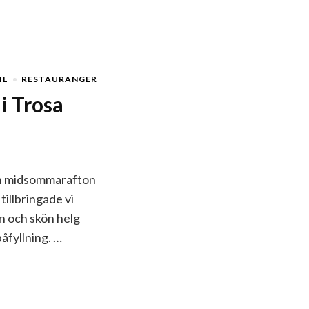
IL
RESTAURANGER
i Trosa
en midsommarafton
 tillbringade vi
n och skön helg
åfyllning. …