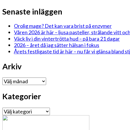
Senaste inläggen
Orolig mage? Det kan vara brist på enzymer
Våren 2026 är här – ljusa pasteller, strålande vitt och
Väck liv i din vintertrötta hud – på bara 21 dagar
2026 – året då jag sätter hälsan i fokus
Årets festligaste tid är här – nu får vi glänsa bland 
Arkiv
Arkiv
Kategorier
Kategorier