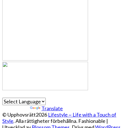
Powered by
Translate
© Upphovsrätt2026
Lifestyle ~ Life with a Touch of
Style
. Alla rättigheter förbehållna.
Fashionable |
Utvecklad av
Blossom Themes
. Drivs med
WordPress
.