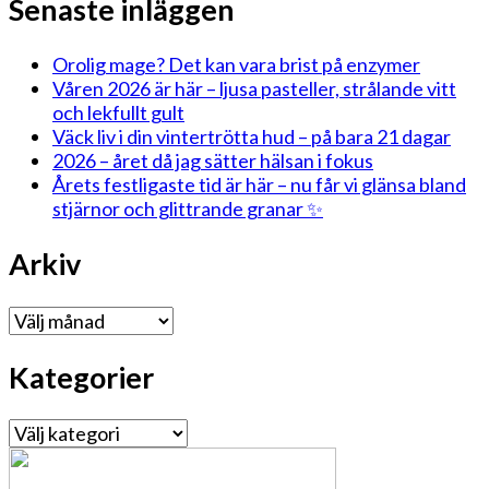
Senaste inläggen
Orolig mage? Det kan vara brist på enzymer
Våren 2026 är här – ljusa pasteller, strålande vitt
och lekfullt gult
Väck liv i din vintertrötta hud – på bara 21 dagar
2026 – året då jag sätter hälsan i fokus
Årets festligaste tid är här – nu får vi glänsa bland
stjärnor och glittrande granar ✨
Arkiv
Arkiv
Kategorier
Kategorier