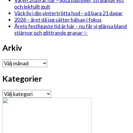
och lekfullt gult
Väck liv i din vintertrötta hud – på bara 21 dagar
2026 – året då jag sätter hälsan i fokus
Årets festligaste tid är här – nu får vi glänsa bland
stjärnor och glittrande granar ✨
Arkiv
Arkiv
Kategorier
Kategorier