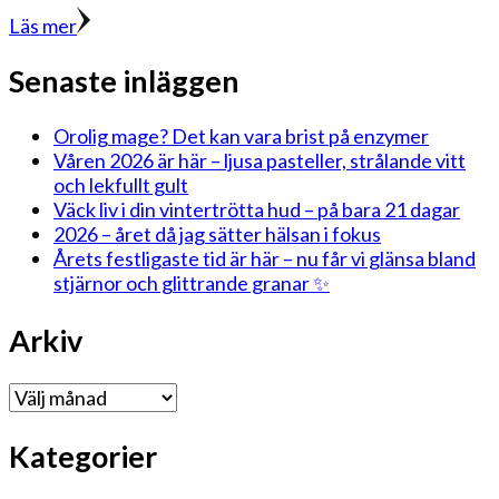
Läs mer
Senaste inläggen
Orolig mage? Det kan vara brist på enzymer
Våren 2026 är här – ljusa pasteller, strålande vitt
och lekfullt gult
Väck liv i din vintertrötta hud – på bara 21 dagar
2026 – året då jag sätter hälsan i fokus
Årets festligaste tid är här – nu får vi glänsa bland
stjärnor och glittrande granar ✨
Arkiv
Arkiv
Kategorier