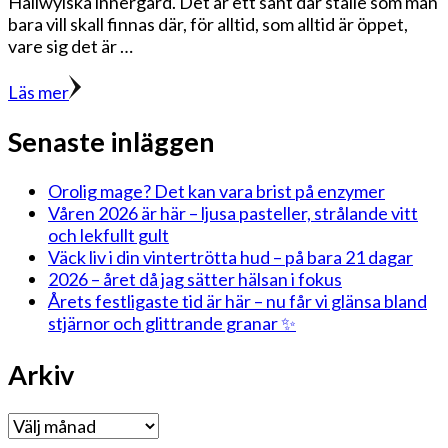
Hallwylska innergård. Det är ett sånt där ställe som man
bara vill skall finnas där, för alltid, som alltid är öppet,
vare sig det är …
Läs mer
Senaste inläggen
Orolig mage? Det kan vara brist på enzymer
Våren 2026 är här – ljusa pasteller, strålande vitt
och lekfullt gult
Väck liv i din vintertrötta hud – på bara 21 dagar
2026 – året då jag sätter hälsan i fokus
Årets festligaste tid är här – nu får vi glänsa bland
stjärnor och glittrande granar ✨
Arkiv
Arkiv