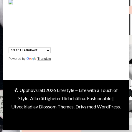
Powered by
Translate
© Upphovsrätt2026
Lifestyle ~ Life with a Touch of
Style
. Alla rättigheter förbehållna.
Fashionable |
Utvecklad av
Blossom Themes
. Drivs med
WordPress
.