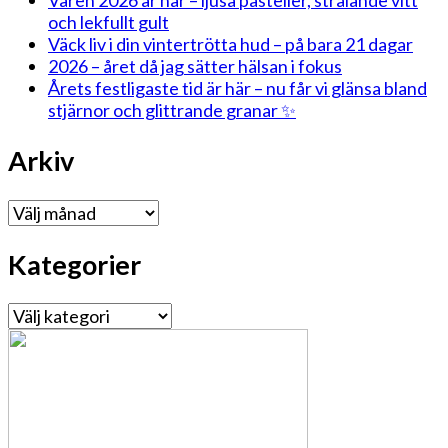
och lekfullt gult
Väck liv i din vintertrötta hud – på bara 21 dagar
2026 – året då jag sätter hälsan i fokus
Årets festligaste tid är här – nu får vi glänsa bland
stjärnor och glittrande granar ✨
Arkiv
Arkiv
Kategorier
Kategorier