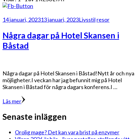
14 januari, 2023
13 januari, 2023
Livsstil
resor
Några dagar på Hotel Skansen i
Båstad
Några dagar på Hotel Skansen i Båstad!Nytt år och nya
möjligheter.I veckan har jag befunnit mig på Hotel
Skansen i Båstad för några dagars konferens.I …
Läs mer
Senaste inläggen
Orolig mage? Det kan vara brist på enzymer
Våren 2026 är här – ljusa pasteller, strålande vitt