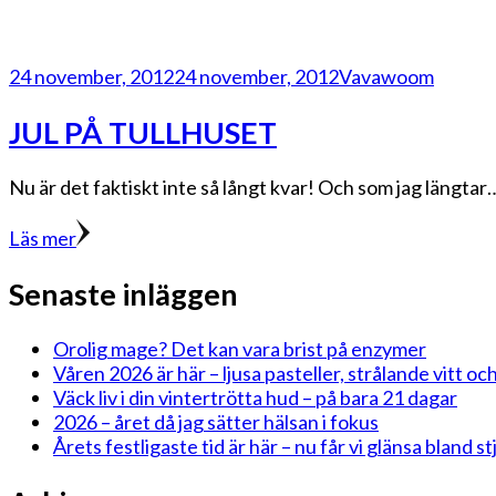
24 november, 2012
24 november, 2012
Vavawoom
JUL PÅ TULLHUSET
Nu är det faktiskt inte så långt kvar! Och som jag längta
Läs mer
Senaste inläggen
Orolig mage? Det kan vara brist på enzymer
Våren 2026 är här – ljusa pasteller, strålande vitt och
Väck liv i din vintertrötta hud – på bara 21 dagar
2026 – året då jag sätter hälsan i fokus
Årets festligaste tid är här – nu får vi glänsa bland 