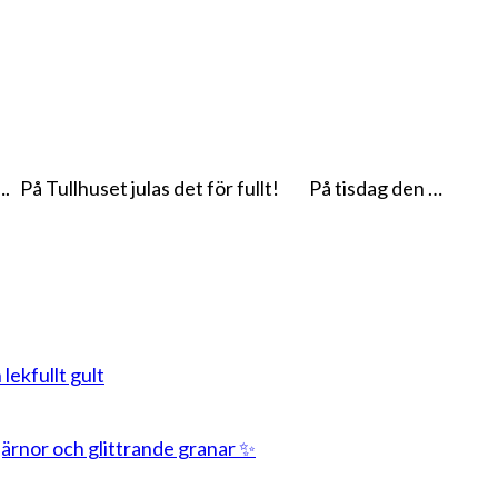
r…. På Tullhuset julas det för fullt! På tisdag den …
 lekfullt gult
stjärnor och glittrande granar ✨