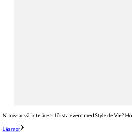
Ni missar väl inte årets första event med Style de Vie? Hös
Läs mer