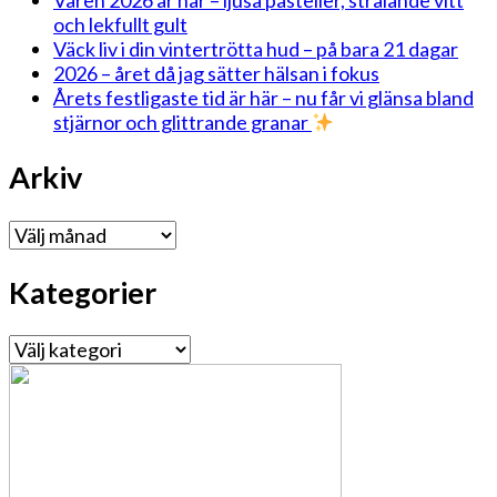
och lekfullt gult
Väck liv i din vintertrötta hud – på bara 21 dagar
2026 – året då jag sätter hälsan i fokus
Årets festligaste tid är här – nu får vi glänsa bland
stjärnor och glittrande granar
Arkiv
Arkiv
Kategorier
Kategorier