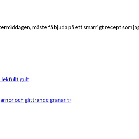
eftermiddagen, måste få bjuda på ett smarrigt recept som jag
 lekfullt gult
stjärnor och glittrande granar ✨