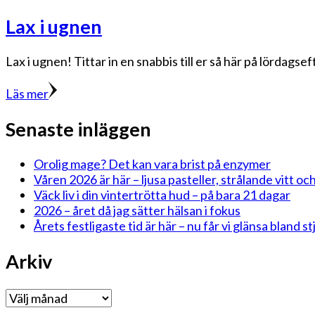
Lax i ugnen
Lax i ugnen! Tittar in en snabbis till er så här på lördags
Läs mer
Senaste inläggen
Orolig mage? Det kan vara brist på enzymer
Våren 2026 är här – ljusa pasteller, strålande vitt och
Väck liv i din vintertrötta hud – på bara 21 dagar
2026 – året då jag sätter hälsan i fokus
Årets festligaste tid är här – nu får vi glänsa bland 
Arkiv
Arkiv