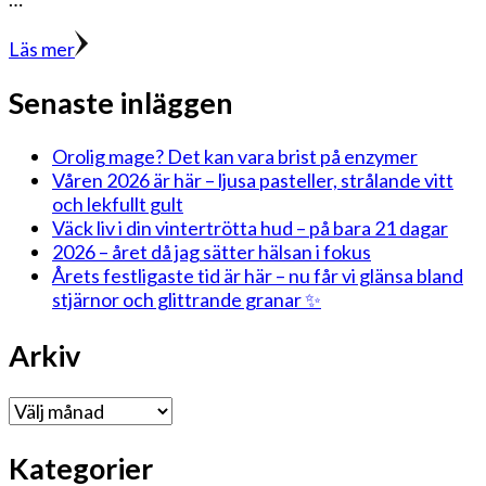
Läs mer
Senaste inläggen
Orolig mage? Det kan vara brist på enzymer
Våren 2026 är här – ljusa pasteller, strålande vitt
och lekfullt gult
Väck liv i din vintertrötta hud – på bara 21 dagar
2026 – året då jag sätter hälsan i fokus
Årets festligaste tid är här – nu får vi glänsa bland
stjärnor och glittrande granar ✨
Arkiv
Arkiv
Kategorier