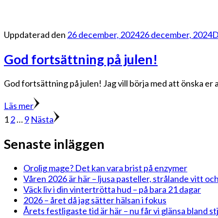
Uppdaterad den
26 december, 2024
26 december, 2024
D
God fortsättning på julen!
God fortsättning på julen! Jag vill börja med att önska er a
Läs mer
Sidnumrering
Sida
Sida
Sida
1
2
…
9
Nästa
för
Senaste inläggen
inlägg
Orolig mage? Det kan vara brist på enzymer
Våren 2026 är här – ljusa pasteller, strålande vitt och
Väck liv i din vintertrötta hud – på bara 21 dagar
2026 – året då jag sätter hälsan i fokus
Årets festligaste tid är här – nu får vi glänsa bland 