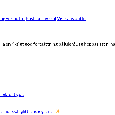
agens outfit
Fashion
Livsstil
Veckans outfit
lla en riktigt god fortsättning på julen! Jag hoppas att ni h
 lekfullt gult
stjärnor och glittrande granar