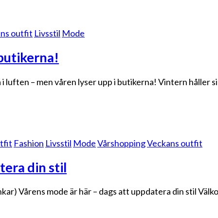
s outfit
Livsstil
Mode
 butikerna!
luften – men våren lyser upp i butikerna! Vintern håller sig
fit
Fashion
Livsstil
Mode
Vårshopping
Veckans outfit
era din stil
ar) Vårens mode är här – dags att uppdatera din stil Välkom