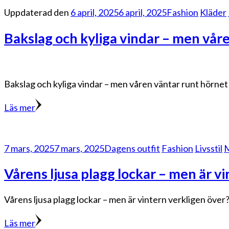
Uppdaterad den
6 april, 2025
6 april, 2025
Fashion
Kläder
Bakslag och kyliga vindar – men vår
Bakslag och kyliga vindar – men våren väntar runt hörnet
Läs mer
7 mars, 2025
7 mars, 2025
Dagens outfit
Fashion
Livsstil
Vårens ljusa plagg lockar – men är v
Vårens ljusa plagg lockar – men är vintern verkligen över? M
Läs mer