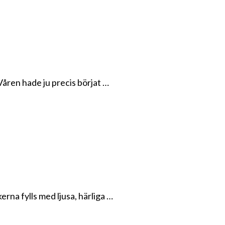
Våren hade ju precis börjat …
erna fylls med ljusa, härliga …