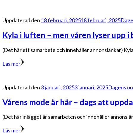
Uppdaterad den
18 februari, 2025
18 februari, 2025
Dagen
Kyla i luften – men våren lyser upp i
(Det här ett samarbete och innehåller annonslänkar) Kyla i 
Läs mer
Uppdaterad den
3 januari, 2025
3 januari, 2025
Dagens out
Vårens mode är här – dags att uppdat
(Det här inlägget är samarbeten och innehåller annonslänk
Läs mer