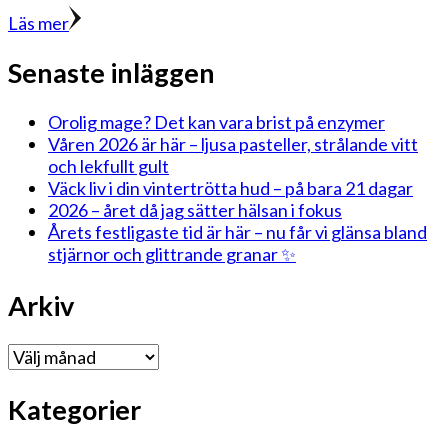
Läs mer
Senaste inläggen
Orolig mage? Det kan vara brist på enzymer
Våren 2026 är här – ljusa pasteller, strålande vitt
och lekfullt gult
Väck liv i din vintertrötta hud – på bara 21 dagar
2026 – året då jag sätter hälsan i fokus
Årets festligaste tid är här – nu får vi glänsa bland
stjärnor och glittrande granar ✨
Arkiv
Arkiv
Kategorier