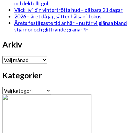
och lekfullt gult
Väck liv i din vintertrötta hud – på bara 21 dagar
2026 – året då jag sätter hälsan i fokus
Årets festligaste tid är här – nu får vi glänsa bland
stjärnor och glittrande granar ✨
Arkiv
Arkiv
Kategorier
Kategorier